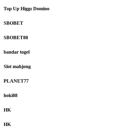
Top Up Higgs Domino
SBOBET
SBOBET88
bandar togel
Slot mahjong
PLANET77
hoki88
HK
HK