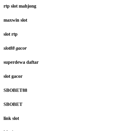
rtp slot mahjong
maxwin slot
slot rtp
slot88 gacor
superdewa daftar
slot gacor
SBOBET88
SBOBET
link slot