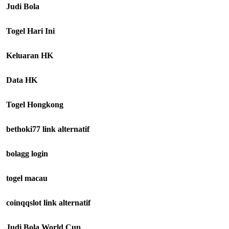
Judi Bola
Togel Hari Ini
Keluaran HK
Data HK
Togel Hongkong
bethoki77 link alternatif
bolagg login
togel macau
coinqqslot link alternatif
Judi Bola World Cup