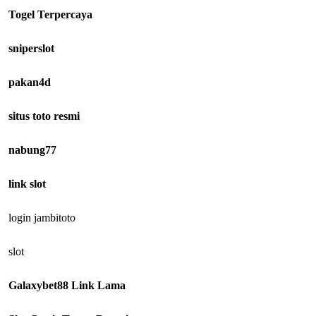
Togel Terpercaya
sniperslot
pakan4d
situs toto resmi
nabung77
link slot
login jambitoto
slot
Galaxybet88 Link Lama