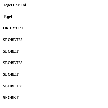
Togel Hari Ini
Togel
HK Hari Ini
SBOBET88
SBOBET
SBOBET88
SBOBET
SBOBET88
SBOBET