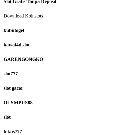
Slot Gratis Tanpa Deposit
Download Koinslots
kubutogel
kawat4d slot
GARENGONGKO
slot777
slot gacor
OLYMPUS88
slot
fokus777