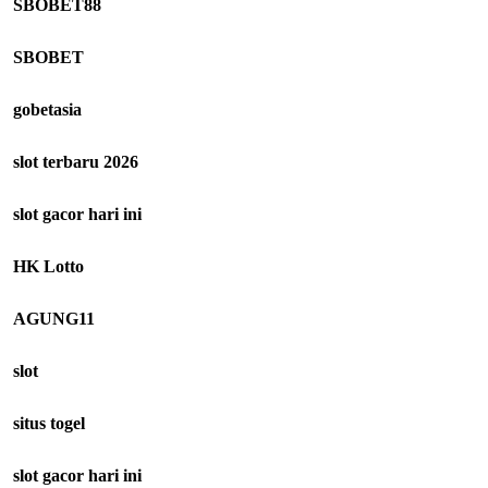
SBOBET88
SBOBET
gobetasia
slot terbaru 2026
slot gacor hari ini
HK Lotto
AGUNG11
slot
situs togel
slot gacor hari ini