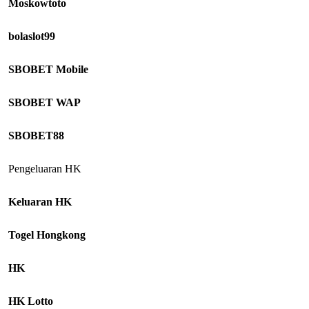
Moskowtoto
bolaslot99
SBOBET Mobile
SBOBET WAP
SBOBET88
Pengeluaran HK
Keluaran HK
Togel Hongkong
HK
HK Lotto