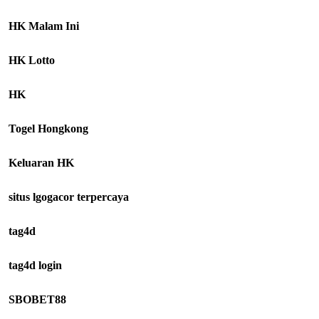
HK Malam Ini
HK Lotto
HK
Togel Hongkong
Keluaran HK
situs lgogacor terpercaya
tag4d
tag4d login
SBOBET88