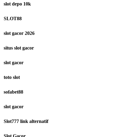
slot depo 10k
SLOT88
slot gacor 2026
situs slot gacor
slot gacor
toto slot
sofabet88
slot gacor
Slot777 link alternatif
Slot Gacor