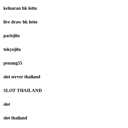
keluaran hk lotto
live draw hk lotto
parisjitu
tokyojitu
penang55
slot server thailand
SLOT THAILAND
slot
slot thailand