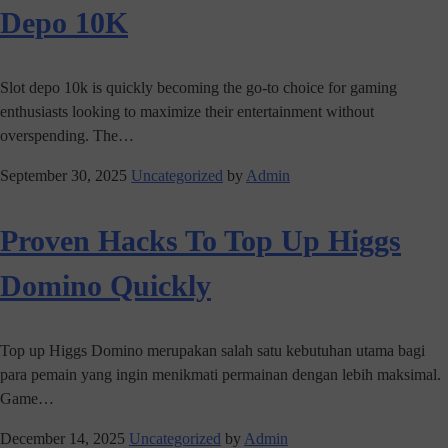
Depo 10K
Slot depo 10k is quickly becoming the go-to choice for gaming
enthusiasts looking to maximize their entertainment without
overspending. The…
September 30, 2025
Uncategorized
by
Admin
Proven Hacks To Top Up Higgs
Domino Quickly
Top up Higgs Domino merupakan salah satu kebutuhan utama bagi
para pemain yang ingin menikmati permainan dengan lebih maksimal.
Game…
December 14, 2025
Uncategorized
by
Admin