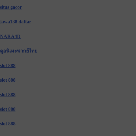
situs gacor
jawa138 daftar
NARA4D
ดูอนิเมะพากย์ไทย
slot 888
slot 888
slot 888
slot 888
slot 888