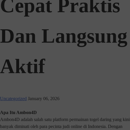
Cepat Praktis
Dan Langsung
Aktif
Uncategorized
January 06, 2026
Apa Itu Ambon4D
Ambon4D adalah salah satu platform permainan togel daring yang kini
banyak diminati oleh para pecinta judi online di Indonesia. Dengan