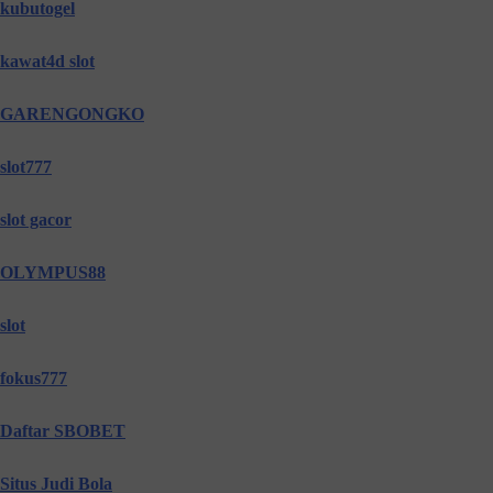
kubutogel
kawat4d slot
GARENGONGKO
slot777
slot gacor
OLYMPUS88
slot
fokus777
Daftar SBOBET
Situs Judi Bola