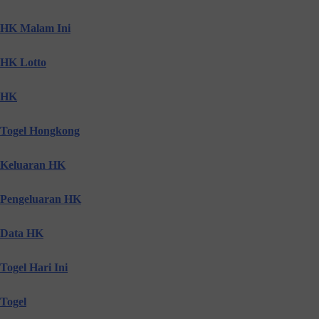
HK Malam Ini
HK Lotto
HK
Togel Hongkong
Keluaran HK
Pengeluaran HK
Data HK
Togel Hari Ini
Togel