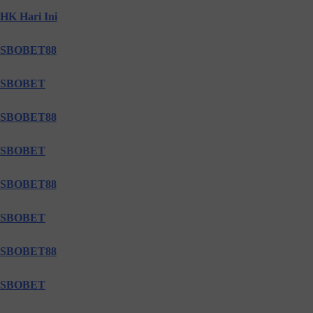
HK Hari Ini
SBOBET88
SBOBET
SBOBET88
SBOBET
SBOBET88
SBOBET
SBOBET88
SBOBET