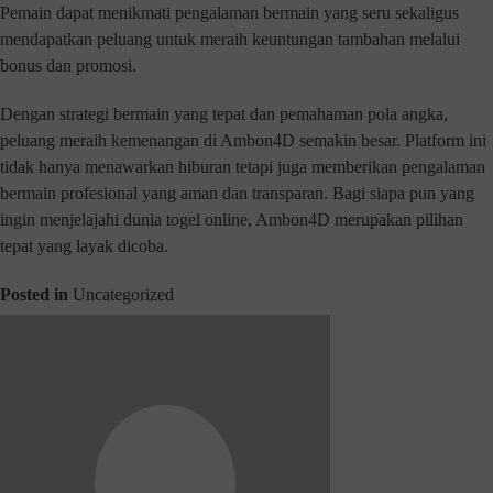
Pemain dapat menikmati pengalaman bermain yang seru sekaligus
mendapatkan peluang untuk meraih keuntungan tambahan melalui
bonus dan promosi.
Dengan strategi bermain yang tepat dan pemahaman pola angka,
peluang meraih kemenangan di Ambon4D semakin besar. Platform ini
tidak hanya menawarkan hiburan tetapi juga memberikan pengalaman
bermain profesional yang aman dan transparan. Bagi siapa pun yang
ingin menjelajahi dunia togel online, Ambon4D merupakan pilihan
tepat yang layak dicoba.
Posted in
Uncategorized