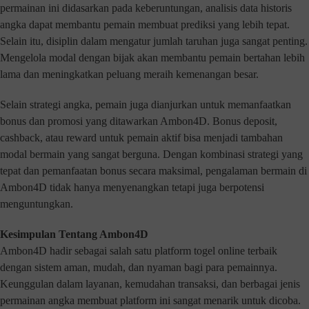
permainan ini didasarkan pada keberuntungan, analisis data historis
angka dapat membantu pemain membuat prediksi yang lebih tepat.
Selain itu, disiplin dalam mengatur jumlah taruhan juga sangat penting.
Mengelola modal dengan bijak akan membantu pemain bertahan lebih
lama dan meningkatkan peluang meraih kemenangan besar.
Selain strategi angka, pemain juga dianjurkan untuk memanfaatkan
bonus dan promosi yang ditawarkan Ambon4D. Bonus deposit,
cashback, atau reward untuk pemain aktif bisa menjadi tambahan
modal bermain yang sangat berguna. Dengan kombinasi strategi yang
tepat dan pemanfaatan bonus secara maksimal, pengalaman bermain di
Ambon4D tidak hanya menyenangkan tetapi juga berpotensi
menguntungkan.
Kesimpulan Tentang Ambon4D
Ambon4D hadir sebagai salah satu platform togel online terbaik
dengan sistem aman, mudah, dan nyaman bagi para pemainnya.
Keunggulan dalam layanan, kemudahan transaksi, dan berbagai jenis
permainan angka membuat platform ini sangat menarik untuk dicoba.