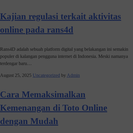
Kajian regulasi terkait aktivitas
online pada rans4d
Rans4D adalah sebuah platform digital yang belakangan ini semakin
populer di kalangan pengguna internet di Indonesia. Meski namanya
terdengar baru…
August 25, 2025
Uncategorized
by
Admin
Cara Memaksimalkan
Kemenangan di Toto Online
dengan Mudah