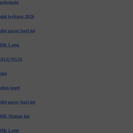
gobetasia
slot terbaru 2026
slot gacor hari ini
HK Lotto
AGUNG11
slot
situs togel
slot gacor hari ini
HK Malam Ini
HK Lotto