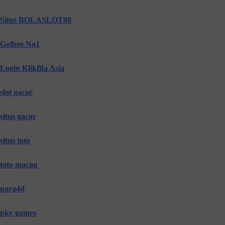
Situs BOLASLOT88
Golbos No1
Login Klikfifa Asia
slot gacor
situs gacor
situs toto
toto macau
nara4d
pkv games