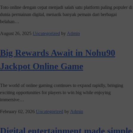
Toto online dengan cepat menjadi salah satu platform paling populer di
dunia permainan digital, menarik banyak pemain dari berbagai
belahan…
August 26, 2025
Uncategorized
by
Admin
Big Rewards Await in Nohu90
Jackpot Online Game
The world of online gaming continues to expand rapidly, bringing
exciting opportunities for players to win big while enjoying
immersive…
February 02, 2026
Uncategorized
by
Admin
Digital entertainment made simple