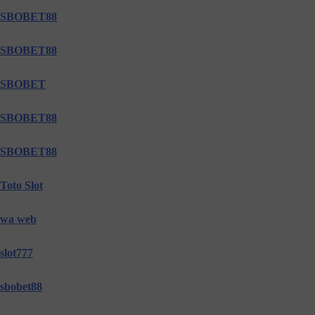
SBOBET88
SBOBET88
SBOBET
SBOBET88
SBOBET88
Toto Slot
wa web
slot777
sbobet88