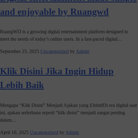
and enjoyable by Ruangwd
RuangWD is a growing digital entertainment platform designed to
meet the needs of today’s online users. In a fast-paced digital…
September 25, 2025
Uncategorized
by
Admin
Klik Disini Jika Ingin Hidup
Lebih Baik
Mengapa “Klik Disini” Menjadi Ajakan yang EfektifDi era digital saat
ini, ajakan sederhana seperti “klik disini” menjadi sangat penting
dalam…
April 10, 2025
Uncategorized
by
Admin