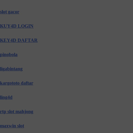
slot gacor
KUY4D LOGIN
KEY4D DAFTAR
pinobola
ligabintang
kargototo daftar
ling4d
rtp slot mahjong
maxwin slot