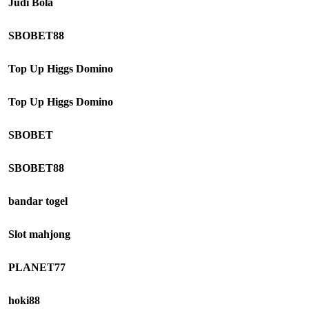
Judi Bola
SBOBET88
Top Up Higgs Domino
Top Up Higgs Domino
SBOBET
SBOBET88
bandar togel
Slot mahjong
PLANET77
hoki88