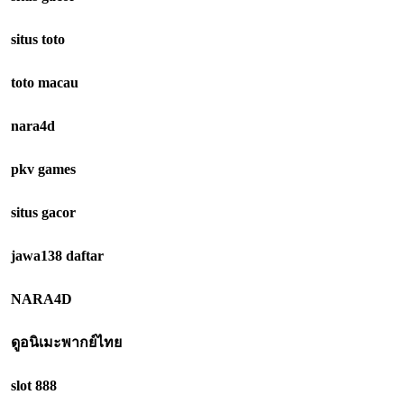
situs toto
toto macau
nara4d
pkv games
situs gacor
jawa138 daftar
NARA4D
ดูอนิเมะพากย์ไทย
slot 888