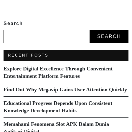
Search
SEARCH
RECENT POSTS
Explore Digital Excellence Through Convenient
Entertainment Platform Features
Find Out Why Megavip Gains User Attention Quickly
Educational Progress Depends Upon Consistent
Knowledge Development Habits
Memahami Fenomena Slot APK Dalam Dunia
Aplikasi Digital