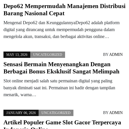
Depo62 Mempermudah Manajemen Distribusi
Barang Nasional Cepat
Mengenal Depo62 dan KeunggulannyaDepo62 adalah platform
digital yang dirancang untuk mempermudah pengguna dalam
mengelola akun, transaksi, dan berbagai aktivitas online…
BY
ADMIN
MAY 13, 2026
UNCATEGORIZED
Sensasi Bermain Menyenangkan Dengan
Berbagai Bonus Eksklusif Sangat Melimpah
Slot online menjadi salah satu permainan digital yang paling
banyak diminati saat ini. Permainan ini hadir dengan tampilan
menarik, warna…
BY
ADMIN
JANUARY 06, 2026
UNCATEGORIZED
Artikel Populer Game Slot Gacor Terpercaya