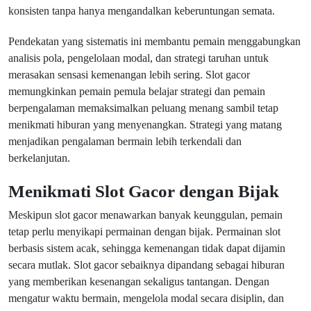
konsisten tanpa hanya mengandalkan keberuntungan semata.
Pendekatan yang sistematis ini membantu pemain menggabungkan
analisis pola, pengelolaan modal, dan strategi taruhan untuk
merasakan sensasi kemenangan lebih sering. Slot gacor
memungkinkan pemain pemula belajar strategi dan pemain
berpengalaman memaksimalkan peluang menang sambil tetap
menikmati hiburan yang menyenangkan. Strategi yang matang
menjadikan pengalaman bermain lebih terkendali dan
berkelanjutan.
Menikmati Slot Gacor dengan Bijak
Meskipun slot gacor menawarkan banyak keunggulan, pemain
tetap perlu menyikapi permainan dengan bijak. Permainan slot
berbasis sistem acak, sehingga kemenangan tidak dapat dijamin
secara mutlak. Slot gacor sebaiknya dipandang sebagai hiburan
yang memberikan kesenangan sekaligus tantangan. Dengan
mengatur waktu bermain, mengelola modal secara disiplin, dan