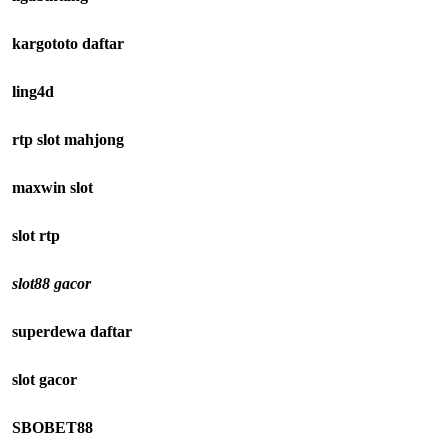
kargototo daftar
ling4d
rtp slot mahjong
maxwin slot
slot rtp
slot88 gacor
superdewa daftar
slot gacor
SBOBET88