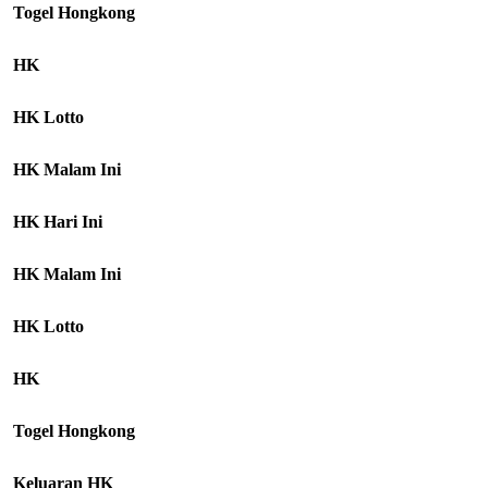
Togel Hongkong
HK
HK Lotto
HK Malam Ini
HK Hari Ini
HK Malam Ini
HK Lotto
HK
Togel Hongkong
Keluaran HK