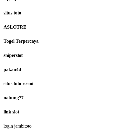
situs toto
ASLOTRE
Togel Terpercaya
sniperslot
pakan4d
situs toto resmi
nabung77
link slot
login jambitoto