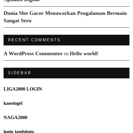
Dunia Slot Gacor Menawarkan Pengalaman Bermain
Sangat Seru
RECENT COMMENTS
A WordPress Commenter
Hello world!
on
SIDEBAR
LIGA2000 LOGIN
kaostogel
NAGA2000
login jambitoto