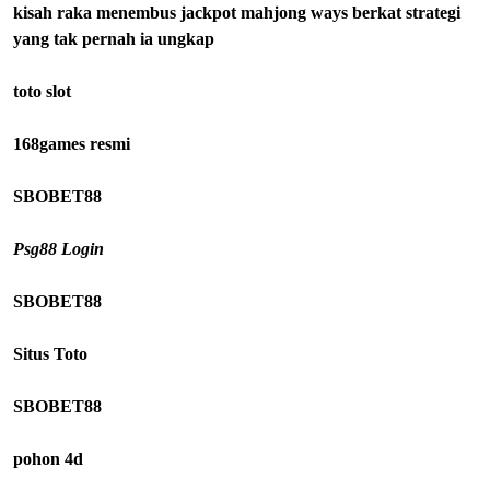
kisah raka menembus jackpot mahjong ways berkat strategi
yang tak pernah ia ungkap
toto slot
168games resmi
SBOBET88
Psg88 Login
SBOBET88
Situs Toto
SBOBET88
pohon 4d