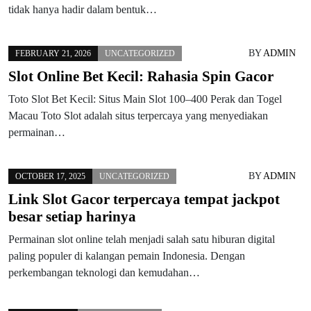
tidak hanya hadir dalam bentuk…
BY
ADMIN
FEBRUARY 21, 2026
UNCATEGORIZED
Slot Online Bet Kecil: Rahasia Spin Gacor
Toto Slot Bet Kecil: Situs Main Slot 100–400 Perak dan Togel
Macau Toto Slot adalah situs terpercaya yang menyediakan
permainan…
BY
ADMIN
OCTOBER 17, 2025
UNCATEGORIZED
Link Slot Gacor terpercaya tempat jackpot
besar setiap harinya
Permainan slot online telah menjadi salah satu hiburan digital
paling populer di kalangan pemain Indonesia. Dengan
perkembangan teknologi dan kemudahan…