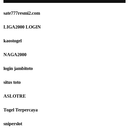
sate777resmi2.com
LIGA2000 LOGIN
kaostogel
NAGA2000
login jambitoto
situs toto
ASLOTRE
Togel Terpercaya
sniperslot