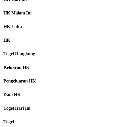
HK Malam Ini
HK Lotto
HK
Togel Hongkong
Keluaran HK
Pengeluaran HK
Data HK
Togel Hari Ini
Togel