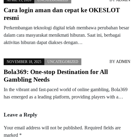
Cara login aman dan cepat ke OKESLOT
resmi
Perkembangan teknologi digital telah membawa perubahan besar
dalam cara masyarakat menikmati hiburan. Saat ini, berbagai
aktivitas hiburan dapat diakses dengan…
BY
ADMIN
NOVEMBER 18, 2025
UNCATEGORIZED
Bola369: One-stop Destination for All
Gambling Needs
In the vibrant and fast-paced world of online gambling, Bola369
has emerged as a leading platform, providing players with a…
Leave a Reply
Your email address will not be published.
Required fields are
marked
*