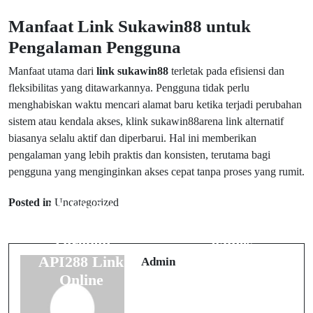
Manfaat Link Sukawin88 untuk
Pengalaman Pengguna
Manfaat utama dari
link sukawin88
terletak pada efisiensi dan
fleksibilitas yang ditawarkannya. Pengguna tidak perlu
menghabiskan waktu mencari alamat baru ketika terjadi perubahan
sistem atau kendala akses, klink sukawin88arena link alternatif
biasanya selalu aktif dan diperbarui. Hal ini memberikan
pengalaman yang lebih praktis dan konsisten, terutama bagi
Prev Post
Next Post
pengguna yang menginginkan akses cepat tanpa proses yang rumit.
Secrets To
Classic versus
Posted in
Uncategorized
Maximize
modern
Benefits
Thailand slot
Through
games
API288 Link
advantages
Admin
Online
differences