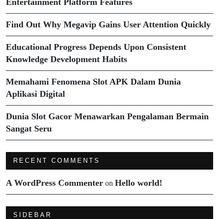
Entertainment Platform Features
Find Out Why Megavip Gains User Attention Quickly
Educational Progress Depends Upon Consistent
Knowledge Development Habits
Memahami Fenomena Slot APK Dalam Dunia
Aplikasi Digital
Dunia Slot Gacor Menawarkan Pengalaman Bermain
Sangat Seru
RECENT COMMENTS
A WordPress Commenter
Hello world!
on
SIDEBAR