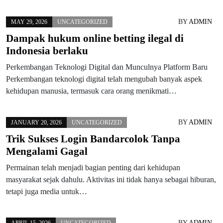
BY
ADMIN
MAY 29, 2026
UNCATEGORIZED
Dampak hukum online betting ilegal di
Indonesia berlaku
Perkembangan Teknologi Digital dan Munculnya Platform Baru
Perkembangan teknologi digital telah mengubah banyak aspek
kehidupan manusia, termasuk cara orang menikmati…
BY
ADMIN
JANUARY 20, 2026
UNCATEGORIZED
Trik Sukses Login Bandarcolok Tanpa
Mengalami Gagal
Permainan telah menjadi bagian penting dari kehidupan
masyarakat sejak dahulu. Aktivitas ini tidak hanya sebagai hiburan,
tetapi juga media untuk…
BY
ADMIN
APRIL 15, 2026
UNCATEGORIZED