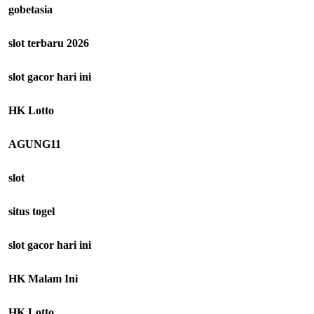
gobetasia
slot terbaru 2026
slot gacor hari ini
HK Lotto
AGUNG11
slot
situs togel
slot gacor hari ini
HK Malam Ini
HK Lotto