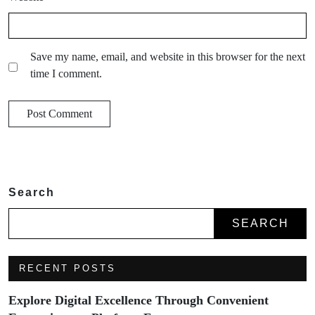
Save my name, email, and website in this browser for the next
time I comment.
Search
SEARCH
RECENT POSTS
Explore Digital Excellence Through Convenient