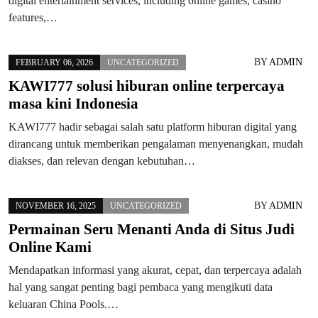
digital entertainment services, including online games, casino
features,…
BY
ADMIN
FEBRUARY 06, 2026
UNCATEGORIZED
KAWI777 solusi hiburan online terpercaya
masa kini Indonesia
KAWI777 hadir sebagai salah satu platform hiburan digital yang
dirancang untuk memberikan pengalaman menyenangkan, mudah
diakses, dan relevan dengan kebutuhan…
BY
ADMIN
NOVEMBER 16, 2025
UNCATEGORIZED
Permainan Seru Menanti Anda di Situs Judi
Online Kami
Mendapatkan informasi yang akurat, cepat, dan terpercaya adalah
hal yang sangat penting bagi pembaca yang mengikuti data
keluaran China Pools.…