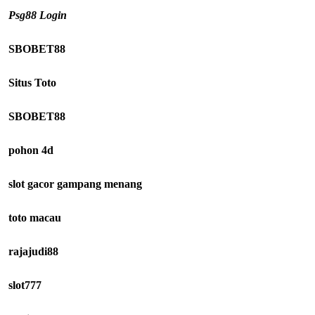
Psg88 Login
SBOBET88
Situs Toto
SBOBET88
pohon 4d
slot gacor gampang menang
toto macau
rajajudi88
slot777