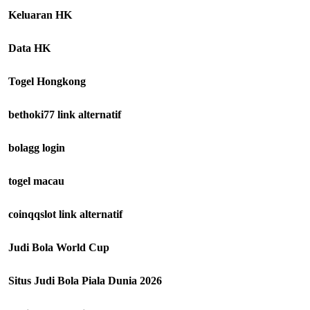
Keluaran HK
Data HK
Togel Hongkong
bethoki77 link alternatif
bolagg login
togel macau
coinqqslot link alternatif
Judi Bola World Cup
Situs Judi Bola Piala Dunia 2026