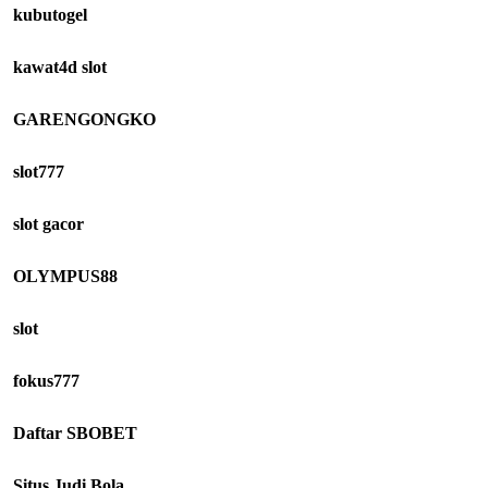
kubutogel
kawat4d slot
GARENGONGKO
slot777
slot gacor
OLYMPUS88
slot
fokus777
Daftar SBOBET
Situs Judi Bola