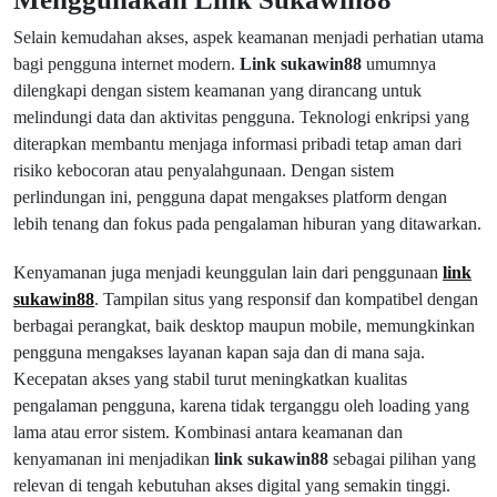
Selain kemudahan akses, aspek keamanan menjadi perhatian utama
bagi pengguna internet modern.
Link sukawin88
umumnya
dilengkapi dengan sistem keamanan yang dirancang untuk
melindungi data dan aktivitas pengguna. Teknologi enkripsi yang
diterapkan membantu menjaga informasi pribadi tetap aman dari
risiko kebocoran atau penyalahgunaan. Dengan sistem
perlindungan ini, pengguna dapat mengakses platform dengan
lebih tenang dan fokus pada pengalaman hiburan yang ditawarkan.
Kenyamanan juga menjadi keunggulan lain dari penggunaan
link
sukawin88
. Tampilan situs yang responsif dan kompatibel dengan
berbagai perangkat, baik desktop maupun mobile, memungkinkan
pengguna mengakses layanan kapan saja dan di mana saja.
Kecepatan akses yang stabil turut meningkatkan kualitas
pengalaman pengguna, karena tidak terganggu oleh loading yang
lama atau error sistem. Kombinasi antara keamanan dan
kenyamanan ini menjadikan
link sukawin88
sebagai pilihan yang
relevan di tengah kebutuhan akses digital yang semakin tinggi.