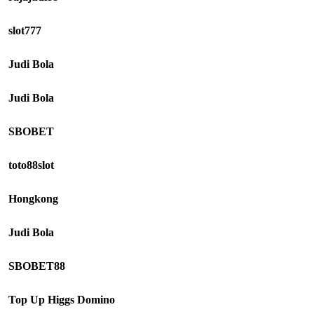
slot777
Judi Bola
Judi Bola
SBOBET
toto88slot
Hongkong
Judi Bola
SBOBET88
Top Up Higgs Domino