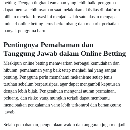
betting. Dengan tingkat keamanan yang lebih baik, pengguna
dapat merasa lebih nyaman saat melakukan aktivitas di platform
pilihan mereka. Inovasi ini menjadi salah satu alasan mengapa
industri online betting terus berkembang dan menarik perhatian
banyak pengguna baru.
Pentingnya Pemahaman dan
Tanggung Jawab dalam Online Betting
Meskipun online betting menawarkan berbagai kemudahan dan
hiburan, pemahaman yang baik tetap menjadi hal yang sangat
penting. Pengguna perlu memahami mekanisme setiap jenis
taruhan sebelum berpartisipasi agar dapat mengambil keputusan
dengan lebih bijak. Pengetahuan mengenai aturan permainan,
peluang, dan risiko yang mungkin terjadi dapat membantu
menciptakan pengalaman yang lebih terkontrol dan bertanggung
jawab.
Selain pemahaman, pengelolaan waktu dan anggaran juga menjadi