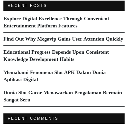
RECENT POSTS
Explore Digital Excellence Through Convenient
Entertainment Platform Features
Find Out Why Megavip Gains User Attention Quickly
Educational Progress Depends Upon Consistent
Knowledge Development Habits
Memahami Fenomena Slot APK Dalam Dunia
Aplikasi Digital
Dunia Slot Gacor Menawarkan Pengalaman Bermain
Sangat Seru
RECENT COMMENTS