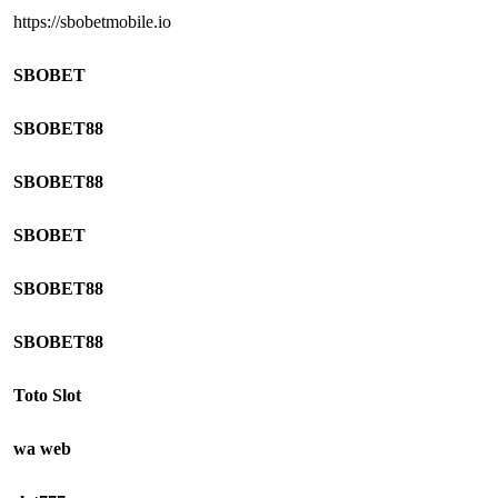
https://sbobetmobile.io
SBOBET
SBOBET88
SBOBET88
SBOBET
SBOBET88
SBOBET88
Toto Slot
wa web