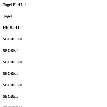
Togel Hari Ini
Togel
HK Hari Ini
SBOBET88
SBOBET
SBOBET88
SBOBET
SBOBET88
SBOBET