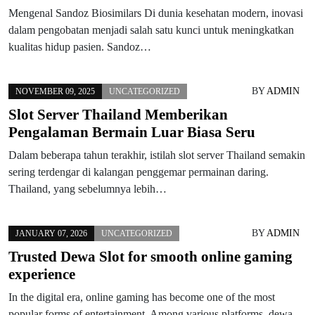
Mengenal Sandoz Biosimilars Di dunia kesehatan modern, inovasi
dalam pengobatan menjadi salah satu kunci untuk meningkatkan
kualitas hidup pasien. Sandoz…
BY
ADMIN
NOVEMBER 09, 2025
UNCATEGORIZED
Slot Server Thailand Memberikan
Pengalaman Bermain Luar Biasa Seru
Dalam beberapa tahun terakhir, istilah slot server Thailand semakin
sering terdengar di kalangan penggemar permainan daring.
Thailand, yang sebelumnya lebih…
BY
ADMIN
JANUARY 07, 2026
UNCATEGORIZED
Trusted Dewa Slot for smooth online gaming
experience
In the digital era, online gaming has become one of the most
popular forms of entertainment. Among various platforms, dewa…