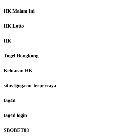
HK Malam Ini
HK Lotto
HK
Togel Hongkong
Keluaran HK
situs lgogacor terpercaya
tag4d
tag4d login
SBOBET88