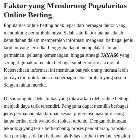
Faktor yang Mendorong Popularitas
Online Betting
Popularitas online betting tidak lepas dari berbagai faktor yang
mendukung pertumbuhannya. Salah satu faktor utama adalah
kemudahan dalam memperoleh informasi mengenai berbagai jenis
taruhan yang tersedia. Pengguna dapat mempelajari aturan
permainan, peluang kemenangan, hingga strategi
JAYA66
yang
sering digunakan melalui berbagai sumber informasi digital.
Ketersediaan informasi ini membuat banyak orang merasa lebih
percaya diri untuk mencoba berbagai jenis taruhan yang sesuai
dengan minat mereka.
Di samping itu, fleksibilitas yang ditawarkan oleh online betting
menjadi daya tarik tersendiri. Pengguna dapat memilih berbagai
jenis permainan atau taruhan sesuai preferensi masing-masing
tanpa terikat oleh waktu dan lokasi tertentu. Dengan dukungan
teknologi yang terus berkembang, proses pendaftaran, transaksi,
dan partisipasi dalam berbagai aktivitas taruhan menjadi semakin