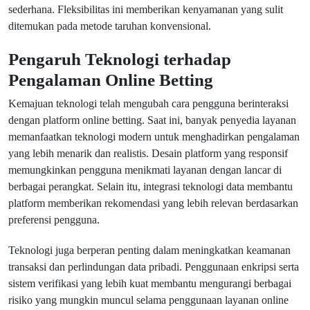
sederhana. Fleksibilitas ini memberikan kenyamanan yang sulit
ditemukan pada metode taruhan konvensional.
Pengaruh Teknologi terhadap
Pengalaman Online Betting
Kemajuan teknologi telah mengubah cara pengguna berinteraksi
dengan platform online betting. Saat ini, banyak penyedia layanan
memanfaatkan teknologi modern untuk menghadirkan pengalaman
yang lebih menarik dan realistis. Desain platform yang responsif
memungkinkan pengguna menikmati layanan dengan lancar di
berbagai perangkat. Selain itu, integrasi teknologi data membantu
platform memberikan rekomendasi yang lebih relevan berdasarkan
preferensi pengguna.
Teknologi juga berperan penting dalam meningkatkan keamanan
transaksi dan perlindungan data pribadi. Penggunaan enkripsi serta
sistem verifikasi yang lebih kuat membantu mengurangi berbagai
risiko yang mungkin muncul selama penggunaan layanan online