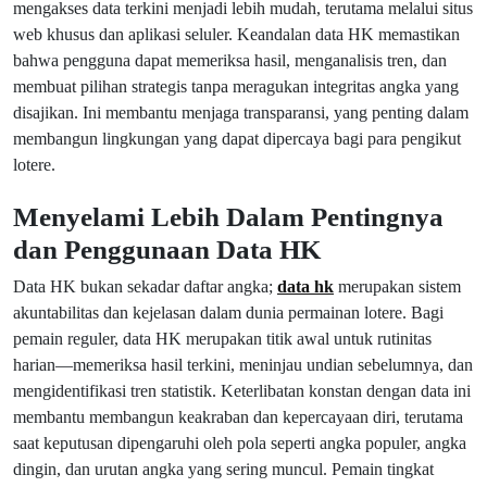
mengakses data terkini menjadi lebih mudah, terutama melalui situs
web khusus dan aplikasi seluler. Keandalan data HK memastikan
bahwa pengguna dapat memeriksa hasil, menganalisis tren, dan
membuat pilihan strategis tanpa meragukan integritas angka yang
disajikan. Ini membantu menjaga transparansi, yang penting dalam
membangun lingkungan yang dapat dipercaya bagi para pengikut
lotere.
Menyelami Lebih Dalam Pentingnya
dan Penggunaan Data HK
Data HK bukan sekadar daftar angka;
data hk
merupakan sistem
akuntabilitas dan kejelasan dalam dunia permainan lotere. Bagi
pemain reguler, data HK merupakan titik awal untuk rutinitas
harian—memeriksa hasil terkini, meninjau undian sebelumnya, dan
mengidentifikasi tren statistik. Keterlibatan konstan dengan data ini
membantu membangun keakraban dan kepercayaan diri, terutama
saat keputusan dipengaruhi oleh pola seperti angka populer, angka
dingin, dan urutan angka yang sering muncul. Pemain tingkat