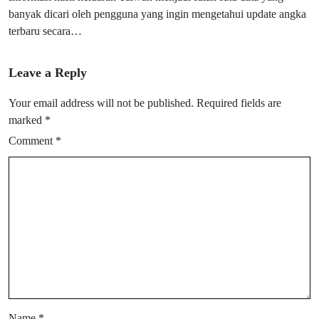
banyak dicari oleh pengguna yang ingin mengetahui update angka
terbaru secara…
Leave a Reply
Your email address will not be published.
Required fields are
marked
*
Comment
*
Name
*