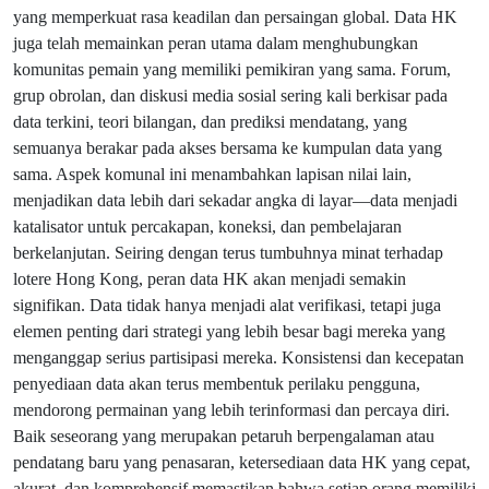
yang memperkuat rasa keadilan dan persaingan global. Data HK
juga telah memainkan peran utama dalam menghubungkan
komunitas pemain yang memiliki pemikiran yang sama. Forum,
grup obrolan, dan diskusi media sosial sering kali berkisar pada
data terkini, teori bilangan, dan prediksi mendatang, yang
semuanya berakar pada akses bersama ke kumpulan data yang
sama. Aspek komunal ini menambahkan lapisan nilai lain,
menjadikan data lebih dari sekadar angka di layar—data menjadi
katalisator untuk percakapan, koneksi, dan pembelajaran
berkelanjutan. Seiring dengan terus tumbuhnya minat terhadap
lotere Hong Kong, peran data HK akan menjadi semakin
signifikan. Data tidak hanya menjadi alat verifikasi, tetapi juga
elemen penting dari strategi yang lebih besar bagi mereka yang
menganggap serius partisipasi mereka. Konsistensi dan kecepatan
penyediaan data akan terus membentuk perilaku pengguna,
mendorong permainan yang lebih terinformasi dan percaya diri.
Baik seseorang yang merupakan petaruh berpengalaman atau
pendatang baru yang penasaran, ketersediaan data HK yang cepat,
akurat, dan komprehensif memastikan bahwa setiap orang memiliki