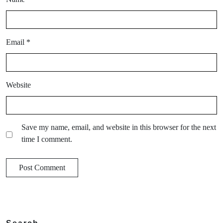
Email
*
Website
Save my name, email, and website in this browser for the next
time I comment.