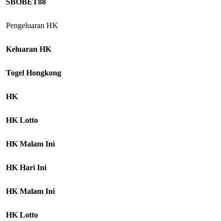
SBOBET88
Pengeluaran HK
Keluaran HK
Togel Hongkong
HK
HK Lotto
HK Malam Ini
HK Hari Ini
HK Malam Ini
HK Lotto