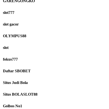
GARENGONGKO
slot777
slot gacor
OLYMPUS88
slot
fokus777
Daftar SBOBET
Situs Judi Bola
Situs BOLASLOT88
Golbos No1