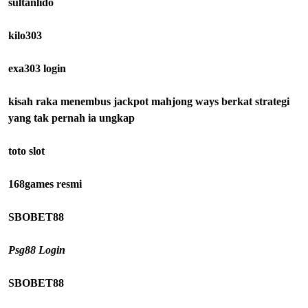
sultanlido
kilo303
exa303 login
kisah raka menembus jackpot mahjong ways berkat strategi
yang tak pernah ia ungkap
toto slot
168games resmi
SBOBET88
Psg88 Login
SBOBET88