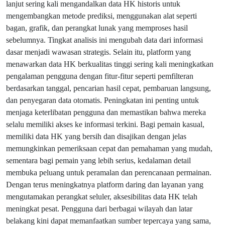
lanjut sering kali mengandalkan data HK historis untuk
mengembangkan metode prediksi, menggunakan alat seperti
bagan, grafik, dan perangkat lunak yang memproses hasil
sebelumnya. Tingkat analisis ini mengubah data dari informasi
dasar menjadi wawasan strategis. Selain itu, platform yang
menawarkan data HK berkualitas tinggi sering kali meningkatkan
pengalaman pengguna dengan fitur-fitur seperti pemfilteran
berdasarkan tanggal, pencarian hasil cepat, pembaruan langsung,
dan penyegaran data otomatis. Peningkatan ini penting untuk
menjaga keterlibatan pengguna dan memastikan bahwa mereka
selalu memiliki akses ke informasi terkini. Bagi pemain kasual,
memiliki data HK yang bersih dan disajikan dengan jelas
memungkinkan pemeriksaan cepat dan pemahaman yang mudah,
sementara bagi pemain yang lebih serius, kedalaman detail
membuka peluang untuk peramalan dan perencanaan permainan.
Dengan terus meningkatnya platform daring dan layanan yang
mengutamakan perangkat seluler, aksesibilitas data HK telah
meningkat pesat. Pengguna dari berbagai wilayah dan latar
belakang kini dapat memanfaatkan sumber tepercaya yang sama,