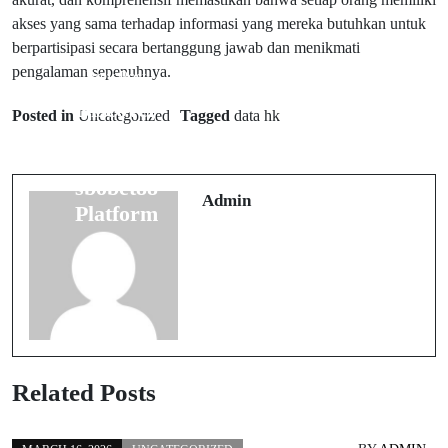
akses yang sama terhadap informasi yang mereka butuhkan untuk
berpartisipasi secara bertanggung jawab dan menikmati
pengalaman sepenuhnya.
Prev Post
Next Post
Discover
Posted in
Uncategorized
Tagged
data hk
Online Betting
Find Exciting
Thrills with
Bonuses On
sbobet88
Slot Depo 10K
Admin
Platform
Related Posts