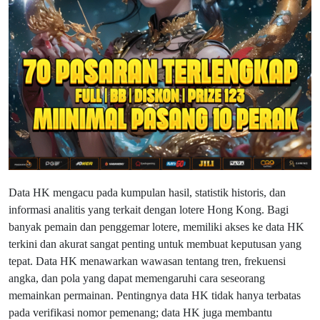
Data HK mengacu pada kumpulan hasil, statistik historis, dan
informasi analitis yang terkait dengan lotere Hong Kong. Bagi
banyak pemain dan penggemar lotere, memiliki akses ke data HK
terkini dan akurat sangat penting untuk membuat keputusan yang
tepat. Data HK menawarkan wawasan tentang tren, frekuensi
angka, dan pola yang dapat memengaruhi cara seseorang
memainkan permainan. Pentingnya data HK tidak hanya terbatas
pada verifikasi nomor pemenang; data HK juga membantu