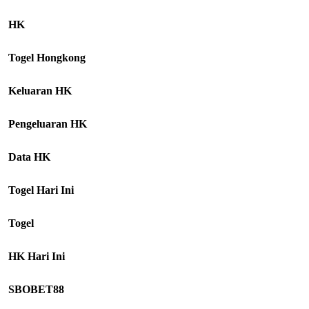
HK
Togel Hongkong
Keluaran HK
Pengeluaran HK
Data HK
Togel Hari Ini
Togel
HK Hari Ini
SBOBET88