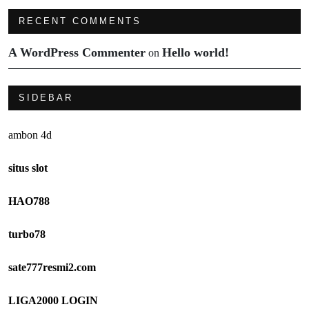
RECENT COMMENTS
A WordPress Commenter
Hello world!
on
SIDEBAR
ambon 4d
situs slot
HAO788
turbo78
sate777resmi2.com
LIGA2000 LOGIN