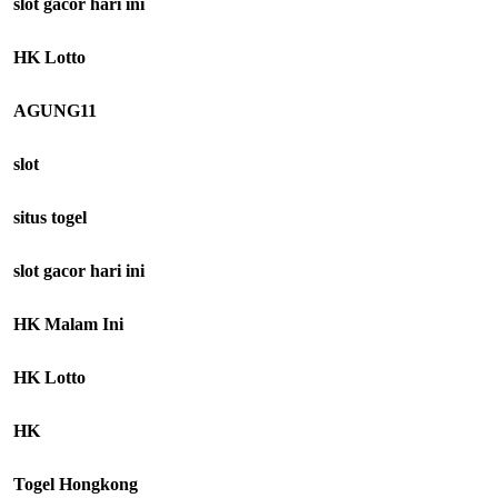
slot gacor hari ini
HK Lotto
AGUNG11
slot
situs togel
slot gacor hari ini
HK Malam Ini
HK Lotto
HK
Togel Hongkong