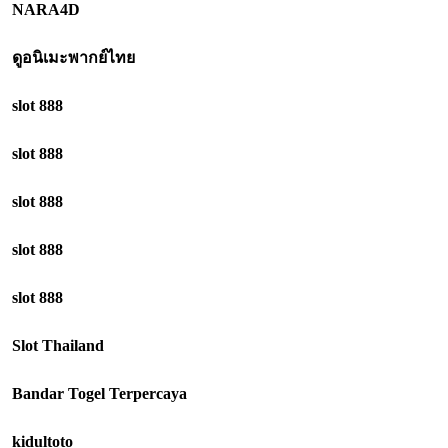
NARA4D
ดูอนิเมะพากย์ไทย
slot 888
slot 888
slot 888
slot 888
slot 888
Slot Thailand
Bandar Togel Terpercaya
kidultoto