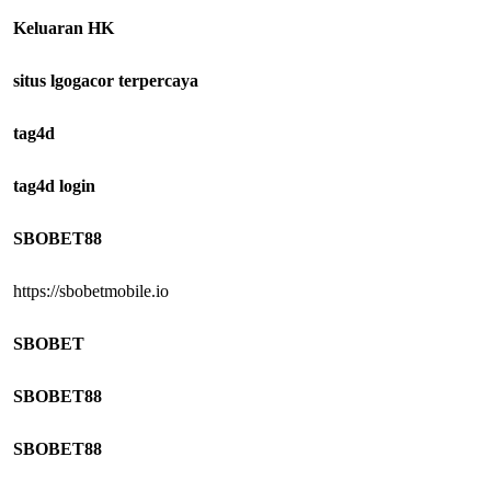
Keluaran HK
situs lgogacor terpercaya
tag4d
tag4d login
SBOBET88
https://sbobetmobile.io
SBOBET
SBOBET88
SBOBET88