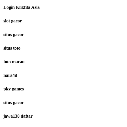
Login Klikfifa Asia
slot gacor
situs gacor
situs toto
toto macau
nara4d
pkv games
situs gacor
jawa138 daftar