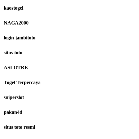
kaostogel
NAGA2000
login jambitoto
situs toto
ASLOTRE
Togel Terpercaya
sniperslot
pakan4d
situs toto resmi