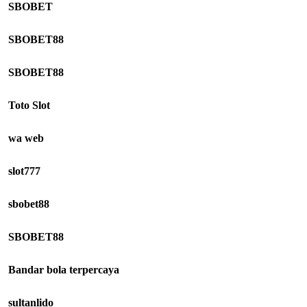
SBOBET
SBOBET88
SBOBET88
Toto Slot
wa web
slot777
sbobet88
SBOBET88
Bandar bola terpercaya
sultanlido