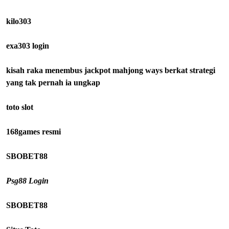
kilo303
exa303 login
kisah raka menembus jackpot mahjong ways berkat strategi
yang tak pernah ia ungkap
toto slot
168games resmi
SBOBET88
Psg88 Login
SBOBET88