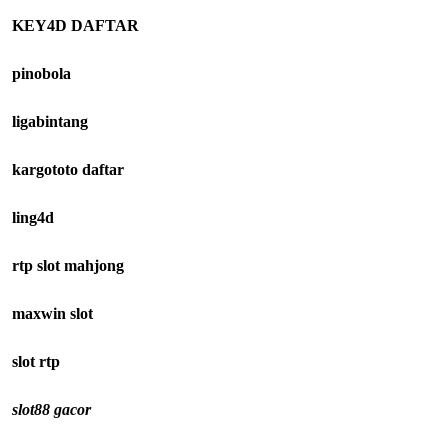
KEY4D DAFTAR
pinobola
ligabintang
kargototo daftar
ling4d
rtp slot mahjong
maxwin slot
slot rtp
slot88 gacor