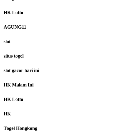
HK Lotto
AGUNG11
slot
situs togel
slot gacor hari ini
HK Malam Ini
HK Lotto
HK
Togel Hongkong