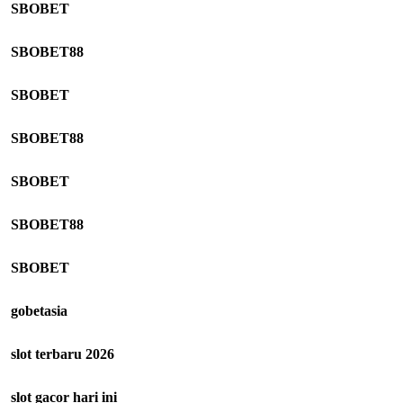
SBOBET
SBOBET88
SBOBET
SBOBET88
SBOBET
SBOBET88
SBOBET
gobetasia
slot terbaru 2026
slot gacor hari ini