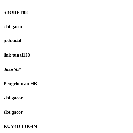
SBOBET88
slot gacor
pohon4d
link tunai138
dolar508
Pengeluaran HK
slot gacor
slot gacor
KUY4D LOGIN