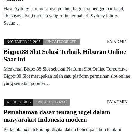
Hasil Sydney hari ini sangat penting bagi para penggemar togel,
khususnya bagi mereka yang rutin bermain di Sydney lottery.
Setiap…
BY
ADMIN
NOVEMBER 29, 2025
UNCATEGORIZED
Bigpot88 Slot Solusi Terbaik Hiburan Online
Saat Ini
Mengenal Bigpot88 Slot sebagai Platform Slot Online Terpercaya
Bigpot88 Slot merupakan salah satu platform permainan slot online
yang semakin populer…
BY
ADMIN
APRIL 21, 2026
UNCATEGORIZED
Pemahaman dasar tentang togel dalam
masyarakat Indonesia modern
Perkembangan teknologi digital dalam beberapa tahun terakhir