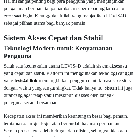
Hal ini sangat penting bagi para pengguna yang menginginkan
pengalaman bermain tanpa hambatan seperti loading lama atau
error saat login. Keunggulan inilah yang menjadikan LEVIS4D
sebagai pilihan utama bagi banyak pemain.
Sistem Akses Cepat dan Stabil
Teknologi Modern untuk Kenyamanan
Pengguna
Salah satu keunggulan utama LEVIS4D adalah sistem aksesnya
yang cepat dan stabil. Platform ini menggunakan teknologi canggih
yang
levis4d link
memungkinkan pengguna untuk masuk ke situs
dengan waktu yang sangat singkat. Tidak hanya itu, sistem ini juga
dirancang agar tetap stabil meskipun diakses oleh banyak
pengguna secara bersamaan.
Kecepatan akses ini memberikan keuntungan besar bagi pemain,
terutama saat ingin login atau berpindah halaman permainan.
Semua proses terasa lebih ringan dan efisien, sehingga tidak ada