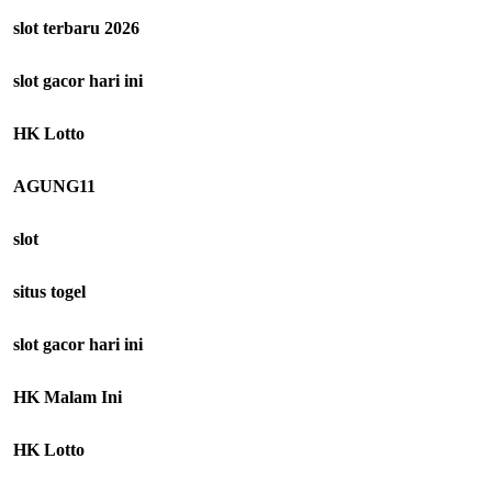
slot terbaru 2026
slot gacor hari ini
HK Lotto
AGUNG11
slot
situs togel
slot gacor hari ini
HK Malam Ini
HK Lotto