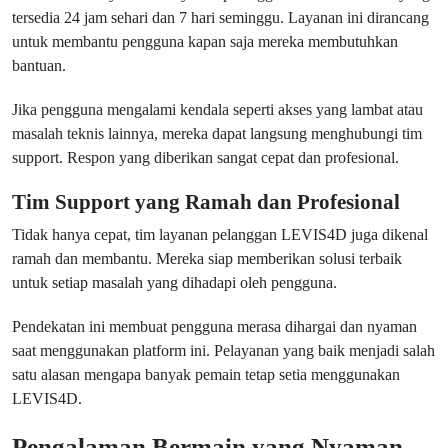
tersedia 24 jam sehari dan 7 hari seminggu. Layanan ini dirancang
untuk membantu pengguna kapan saja mereka membutuhkan
bantuan.
Jika pengguna mengalami kendala seperti akses yang lambat atau
masalah teknis lainnya, mereka dapat langsung menghubungi tim
support. Respon yang diberikan sangat cepat dan profesional.
Tim Support yang Ramah dan Profesional
Tidak hanya cepat, tim layanan pelanggan LEVIS4D juga dikenal
ramah dan membantu. Mereka siap memberikan solusi terbaik
untuk setiap masalah yang dihadapi oleh pengguna.
Pendekatan ini membuat pengguna merasa dihargai dan nyaman
saat menggunakan platform ini. Pelayanan yang baik menjadi salah
satu alasan mengapa banyak pemain tetap setia menggunakan
LEVIS4D.
Pengalaman Bermain yang Nyaman