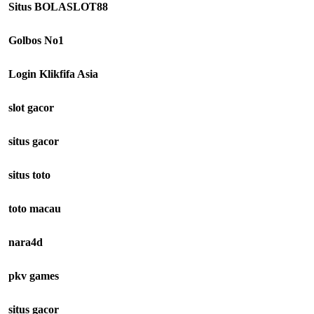
Situs BOLASLOT88
Golbos No1
Login Klikfifa Asia
slot gacor
situs gacor
situs toto
toto macau
nara4d
pkv games
situs gacor