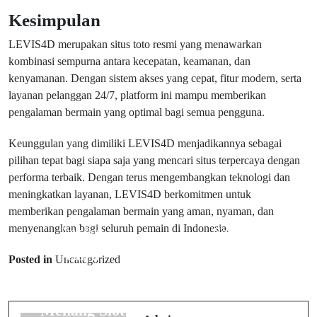
Kesimpulan
LEVIS4D merupakan situs toto resmi yang menawarkan
kombinasi sempurna antara kecepatan, keamanan, dan
kenyamanan. Dengan sistem akses yang cepat, fitur modern, serta
layanan pelanggan 24/7, platform ini mampu memberikan
pengalaman bermain yang optimal bagi semua pengguna.
Keunggulan yang dimiliki LEVIS4D menjadikannya sebagai
pilihan tepat bagi siapa saja yang mencari situs terpercaya dengan
performa terbaik. Dengan terus mengembangkan teknologi dan
meningkatkan layanan, LEVIS4D berkomitmen untuk
memberikan pengalaman bermain yang aman, nyaman, dan
menyenangkan bagi seluruh pemain di Indonesia.
Prev Post
Next Post
Cara
Panduan resmi
Posted in
Uncategorized
Meningkatkan
Hawai99 daftar
Peluang
agar login
Menang Slot
lancar setiap