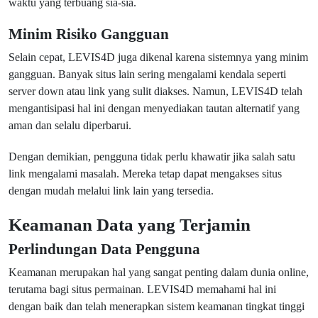
waktu yang terbuang sia-sia.
Minim Risiko Gangguan
Selain cepat, LEVIS4D juga dikenal karena sistemnya yang minim
gangguan. Banyak situs lain sering mengalami kendala seperti
server down atau link yang sulit diakses. Namun, LEVIS4D telah
mengantisipasi hal ini dengan menyediakan tautan alternatif yang
aman dan selalu diperbarui.
Dengan demikian, pengguna tidak perlu khawatir jika salah satu
link mengalami masalah. Mereka tetap dapat mengakses situs
dengan mudah melalui link lain yang tersedia.
Keamanan Data yang Terjamin
Perlindungan Data Pengguna
Keamanan merupakan hal yang sangat penting dalam dunia online,
terutama bagi situs permainan. LEVIS4D memahami hal ini
dengan baik dan telah menerapkan sistem keamanan tingkat tinggi