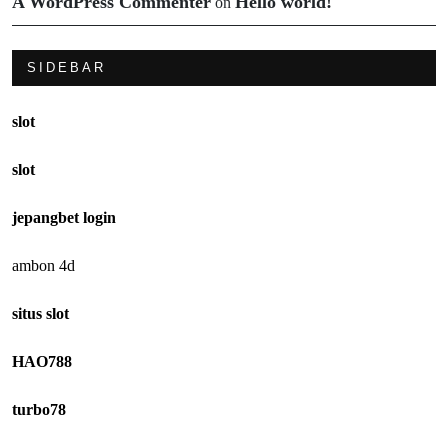
A WordPress Commenter
Hello world!
on
SIDEBAR
slot
slot
jepangbet login
ambon 4d
situs slot
HAO788
turbo78