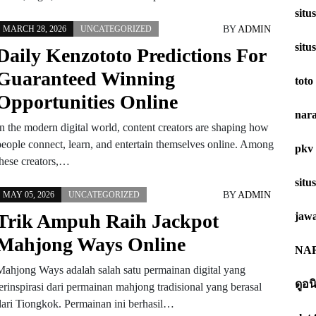
situ
BY
ADMIN
MARCH 28, 2026
UNCATEGORIZED
situs
Daily Kenzototo Predictions For
Guaranteed Winning
toto
Opportunities Online
nar
In the modern digital world, content creators are shaping how
people connect, learn, and entertain themselves online. Among
pkv
these creators,…
situ
BY
ADMIN
MAY 05, 2026
UNCATEGORIZED
jawa
Trik Ampuh Raih Jackpot
Mahjong Ways Online
NA
Mahjong Ways adalah salah satu permainan digital yang
ดูอ
terinspirasi dari permainan mahjong tradisional yang berasal
dari Tiongkok. Permainan ini berhasil…