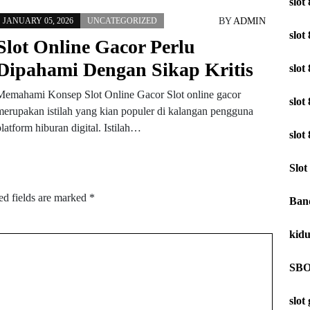
slot
BY
ADMIN
JANUARY 05, 2026
UNCATEGORIZED
slot
Slot Online Gacor Perlu
Dipahami Dengan Sikap Kritis
slot
Memahami Konsep Slot Online Gacor Slot online gacor
slot
merupakan istilah yang kian populer di kalangan pengguna
latform hiburan digital. Istilah…
slot
Slot
ed fields are marked
*
Ban
kidu
SB
slot