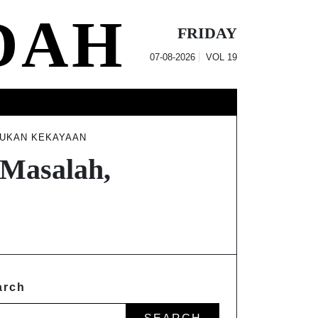
DAH
FRIDAY
07-08-2026
VOL
19
 BUKAN KEKAYAAN
 Masalah,
arch