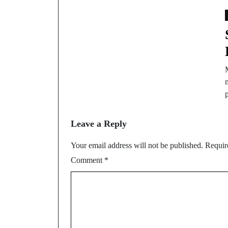
p
Leave a Reply
Your email address will not be published.
Requir
Comment
*