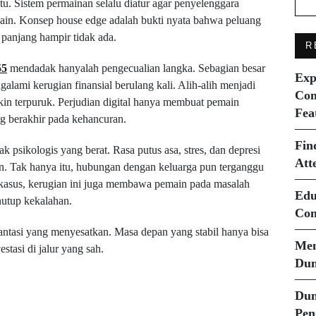
tu. Sistem permainan selalu diatur agar penyelenggara
ain. Konsep house edge adalah bukti nyata bahwa peluang
panjang hampir tidak ada.
R
55
mendadak hanyalah pengecualian langka. Sebagian besar
Exp
galami kerugian finansial berulang kali. Alih-alih menjadi
Con
kin terpuruk. Perjudian digital hanya membuat pemain
Fea
g berakhir pada kehancuran.
Fin
k psikologis yang berat. Rasa putus asa, stres, dan depresi
Att
n. Tak hanya itu, hubungan dengan keluarga pun terganggu
kasus, kerugian ini juga membawa pemain pada masalah
Edu
utup kekalahan.
Con
antasi yang menyesatkan. Masa depan yang stabil hanya bisa
Mem
tasi di jalur yang sah.
Dun
Next Post
내주변홀리스틱마사지
Dun
스파: 몸과마음을동시
Pen