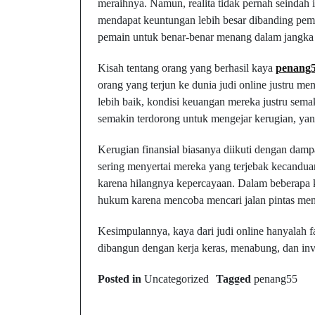
meraihnya. Namun, realita tidak pernah seindah i
mendapat keuntungan lebih besar dibanding pem
pemain untuk benar-benar menang dalam jangka 
Kisah tentang orang yang berhasil kaya
penang
orang yang terjun ke dunia judi online justru men
lebih baik, kondisi keuangan mereka justru sema
semakin terdorong untuk mengejar kerugian, yan
Kerugian finansial biasanya diikuti dengan dampa
sering menyertai mereka yang terjebak kecandua
karena hilangnya kepercayaan. Dalam beberapa 
hukum karena mencoba mencari jalan pintas men
Kesimpulannya, kaya dari judi online hanyalah f
dibangun dengan kerja keras, menabung, dan inves
Prev Post
Posted in
Uncategorized
Tagged
penang55
Experience Seamless
Betting Experience at