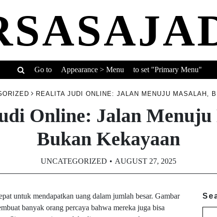
RSASAJA
Go to
Appearance > Menu
to set "Primary Menu"
GORIZED
REALITA JUDI ONLINE: JALAN MENUJU MASALAH,
Judi Online: Jalan Menuju
Bukan Kekayaan
UNCATEGORIZED
AUGUST 27, 2025
 cepat untuk mendapatkan uang dalam jumlah besar. Gambar
Se
mbuat banyak orang percaya bahwa mereka juga bisa