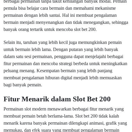
berbagai permainan tanpa takut kehilangan banyak modal. Pemain
pemula bisa belajar cara bermain dan memahami mekanisme
permainan dengan lebih santai. Hal ini membuat pengalaman
bermain menjadi menyenangkan dan tidak menegangkan, sehingga
banyak orang tertarik untuk mencoba slot bet 200.
Selain itu, taruhan yang lebih kecil juga memungkinkan pemain
untuk bermain lebih lama. Dengan putaran yang lebih banyak
dalam satu sesi permainan, pengguna dapat menjelajahi berbagai
fitur permainan dan mencoba strategi berbeda untuk meningkatkan
peluang menang. Kesempatan bermain yang lebih panjang
membuat pengalaman hiburan digital menjadi lebih memuaskan
bagi banyak pemain.
Fitur Menarik dalam Slot Bet 200
Permainan slot modern menawarkan berbagai fitur menarik yang
membuat pemain betah berlama-lama. Slot bet 200 tidak kalah
menarik karena banyak permainan dilengkapi animasi, grafik yang
memukau, dan efek suara yang membuat pengalaman bermain