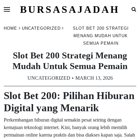
BURSASAJADAH
Skip
HOME
UNCATEGORIZED
SLOT BET 200 STRATEGI
to
MENANG MUDAH UNTUK
content
SEMUA PEMAIN
Slot Bet 200 Strategi Menang
Mudah Untuk Semua Pemain
UNCATEGORIZED
MARCH 13, 2026
Slot Bet 200: Pilihan Hiburan
Digital yang Menarik
Perkembangan hiburan digital semakin pesat seiring dengan
kemajuan teknologi internet. Kini, banyak orang lebih memilih
permainan online karena praktis dan bisa diakses kapan saja. Salah