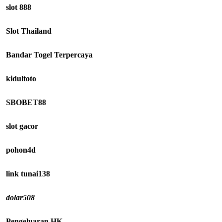
slot 888
Slot Thailand
Bandar Togel Terpercaya
kidultoto
SBOBET88
slot gacor
pohon4d
link tunai138
dolar508
Pengeluaran HK