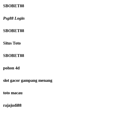
SBOBET88
Psg88 Login
SBOBET88
Situs Toto
SBOBET88
pohon 4d
slot gacor gampang menang
toto macau
rajajudi88