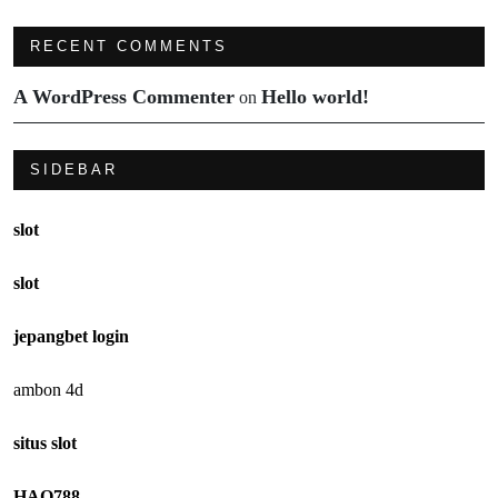
RECENT COMMENTS
A WordPress Commenter
Hello world!
on
SIDEBAR
slot
slot
jepangbet login
ambon 4d
situs slot
HAO788