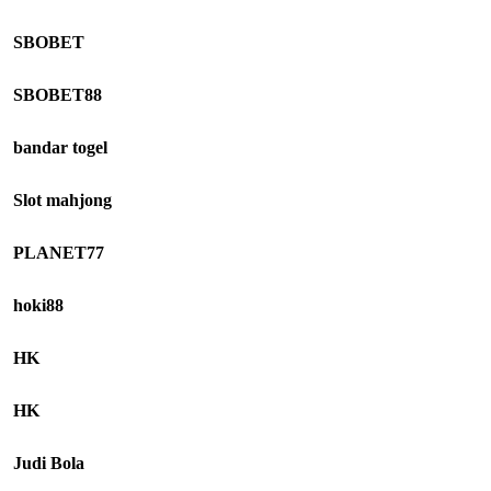
SBOBET
SBOBET88
bandar togel
Slot mahjong
PLANET77
hoki88
HK
HK
Judi Bola