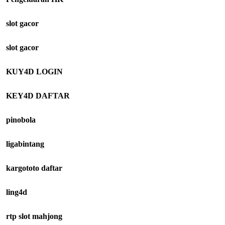
slot gacor
slot gacor
KUY4D LOGIN
KEY4D DAFTAR
pinobola
ligabintang
kargototo daftar
ling4d
rtp slot mahjong