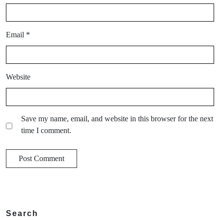
Email
*
Website
Save my name, email, and website in this browser for the next
time I comment.
Search