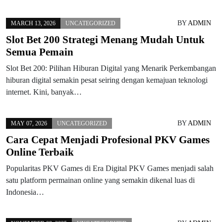
BY
ADMIN
MARCH 13, 2026
UNCATEGORIZED
Slot Bet 200 Strategi Menang Mudah Untuk
Semua Pemain
Slot Bet 200: Pilihan Hiburan Digital yang Menarik Perkembangan
hiburan digital semakin pesat seiring dengan kemajuan teknologi
internet. Kini, banyak…
BY
ADMIN
MAY 07, 2026
UNCATEGORIZED
Cara Cepat Menjadi Profesional PKV Games
Online Terbaik
Popularitas PKV Games di Era Digital PKV Games menjadi salah
satu platform permainan online yang semakin dikenal luas di
Indonesia…