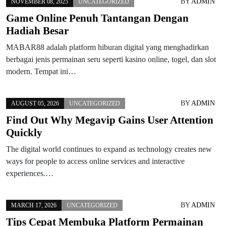
BY
ADMIN
NOVEMBER 08, 2025
UNCATEGORIZED
Game Online Penuh Tantangan Dengan
Hadiah Besar
MABAR88 adalah platform hiburan digital yang menghadirkan
berbagai jenis permainan seru seperti kasino online, togel, dan slot
modern. Tempat ini…
BY
ADMIN
AUGUST 05, 2026
UNCATEGORIZED
Find Out Why Megavip Gains User Attention
Quickly
The digital world continues to expand as technology creates new
ways for people to access online services and interactive
experiences.…
BY
ADMIN
MARCH 17, 2026
UNCATEGORIZED
Tips Cepat Membuka Platform Permainan