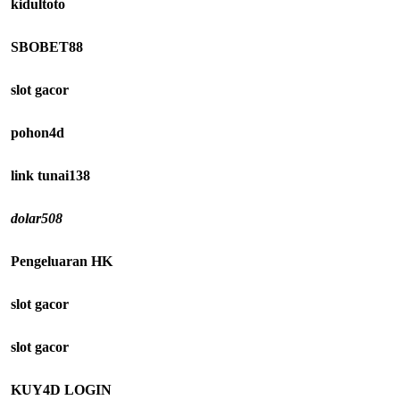
kidultoto
SBOBET88
slot gacor
pohon4d
link tunai138
dolar508
Pengeluaran HK
slot gacor
slot gacor
KUY4D LOGIN