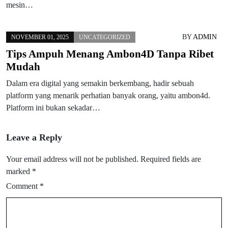
mesin…
BY
ADMIN
NOVEMBER 01, 2025
UNCATEGORIZED
Tips Ampuh Menang Ambon4D Tanpa Ribet
Mudah
Dalam era digital yang semakin berkembang, hadir sebuah
platform yang menarik perhatian banyak orang, yaitu ambon4d.
Platform ini bukan sekadar…
Leave a Reply
Your email address will not be published.
Required fields are
marked
*
Comment
*