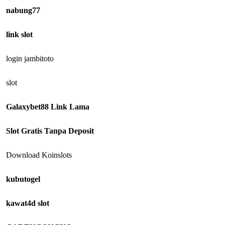
nabung77
link slot
login jambitoto
slot
Galaxybet88 Link Lama
Slot Gratis Tanpa Deposit
Download Koinslots
kubutogel
kawat4d slot