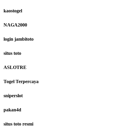
kaostogel
NAGA2000
login jambitoto
situs toto
ASLOTRE
Togel Terpercaya
sniperslot
pakan4d
situs toto resmi