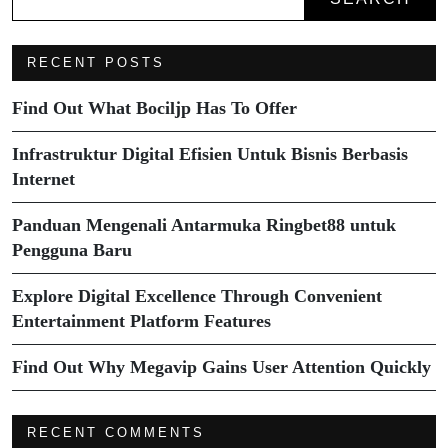
RECENT POSTS
Find Out What Bociljp Has To Offer
Infrastruktur Digital Efisien Untuk Bisnis Berbasis
Internet
Panduan Mengenali Antarmuka Ringbet88 untuk
Pengguna Baru
Explore Digital Excellence Through Convenient
Entertainment Platform Features
Find Out Why Megavip Gains User Attention Quickly
RECENT COMMENTS