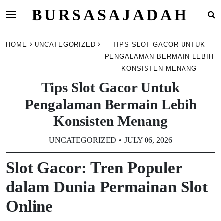
BURSASAJADAH
Skip
HOME
UNCATEGORIZED
TIPS SLOT GACOR UNTUK
to
PENGALAMAN BERMAIN LEBIH
content
KONSISTEN MENANG
Tips Slot Gacor Untuk
Pengalaman Bermain Lebih
Konsisten Menang
UNCATEGORIZED
JULY 06, 2026
Slot Gacor: Tren Populer
dalam Dunia Permainan Slot
Online