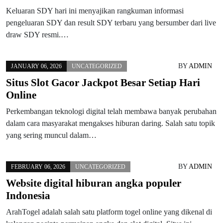
Keluaran SDY hari ini menyajikan rangkuman informasi
pengeluaran SDY dan result SDY terbaru yang bersumber dari live
draw SDY resmi.…
BY
ADMIN
JANUARY 06, 2026
UNCATEGORIZED
Situs Slot Gacor Jackpot Besar Setiap Hari
Online
Perkembangan teknologi digital telah membawa banyak perubahan
dalam cara masyarakat mengakses hiburan daring. Salah satu topik
yang sering muncul dalam…
BY
ADMIN
FEBRUARY 06, 2026
UNCATEGORIZED
Website digital hiburan angka populer
Indonesia
ArahTogel adalah salah satu platform togel online yang dikenal di