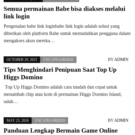
Semua permainan Babe bisa diakses melalui
link login
Pengenalan babe link loginbabe link login adalah solusi yang
diberikan oleh platform Babe untuk memudahkan pengguna dalam
mengakses akun mereka…
BY
ADMIN
OCTOBER 29, 2025
UNCATEGORIZED
Tips Menghindari Penipuan Saat Top Up
Higgs Domino
Top Up Higgs Domino adalah cara mudah dan cepat untuk
menambah chip atau koin di permainan Higgs Domino Island,
salah…
BY
ADMIN
MAY 23, 2026
UNCATEGORIZED
Panduan Lengkap Bermain Game Online