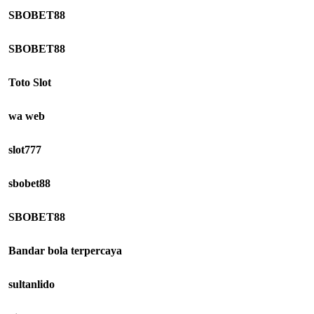
SBOBET88
SBOBET88
Toto Slot
wa web
slot777
sbobet88
SBOBET88
Bandar bola terpercaya
sultanlido