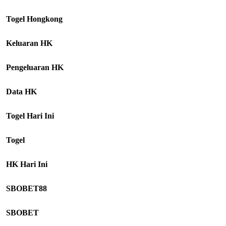
Togel Hongkong
Keluaran HK
Pengeluaran HK
Data HK
Togel Hari Ini
Togel
HK Hari Ini
SBOBET88
SBOBET