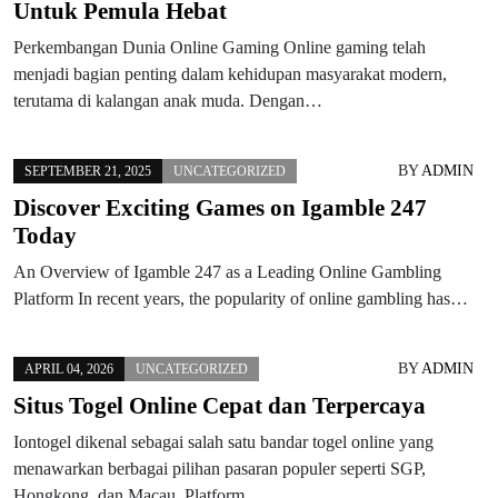
Untuk Pemula Hebat
Perkembangan Dunia Online Gaming Online gaming telah
menjadi bagian penting dalam kehidupan masyarakat modern,
terutama di kalangan anak muda. Dengan…
BY
ADMIN
SEPTEMBER 21, 2025
UNCATEGORIZED
Discover Exciting Games on Igamble 247
Today
An Overview of Igamble 247 as a Leading Online Gambling
Platform In recent years, the popularity of online gambling has…
BY
ADMIN
APRIL 04, 2026
UNCATEGORIZED
Situs Togel Online Cepat dan Terpercaya
Iontogel dikenal sebagai salah satu bandar togel online yang
menawarkan berbagai pilihan pasaran populer seperti SGP,
Hongkong, dan Macau. Platform…