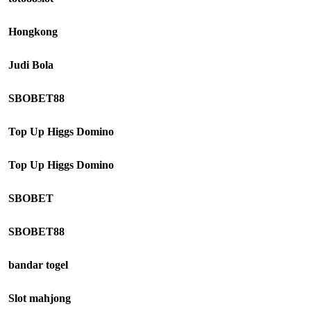
Hongkong
Judi Bola
SBOBET88
Top Up Higgs Domino
Top Up Higgs Domino
SBOBET
SBOBET88
bandar togel
Slot mahjong