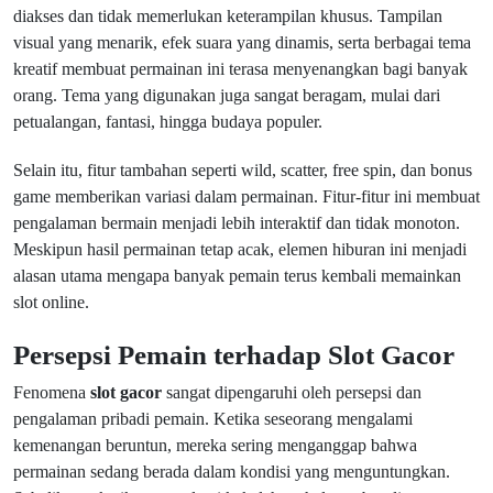
diakses dan tidak memerlukan keterampilan khusus. Tampilan
visual yang menarik, efek suara yang dinamis, serta berbagai tema
kreatif membuat permainan ini terasa menyenangkan bagi banyak
orang. Tema yang digunakan juga sangat beragam, mulai dari
petualangan, fantasi, hingga budaya populer.
Selain itu, fitur tambahan seperti wild, scatter, free spin, dan bonus
game memberikan variasi dalam permainan. Fitur-fitur ini membuat
pengalaman bermain menjadi lebih interaktif dan tidak monoton.
Meskipun hasil permainan tetap acak, elemen hiburan ini menjadi
alasan utama mengapa banyak pemain terus kembali memainkan
slot online.
Persepsi Pemain terhadap Slot Gacor
Fenomena
slot gacor
sangat dipengaruhi oleh persepsi dan
pengalaman pribadi pemain. Ketika seseorang mengalami
kemenangan beruntun, mereka sering menganggap bahwa
permainan sedang berada dalam kondisi yang menguntungkan.