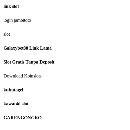
link slot
login jambitoto
slot
Galaxybet88 Link Lama
Slot Gratis Tanpa Deposit
Download Koinslots
kubutogel
kawat4d slot
GARENGONGKO