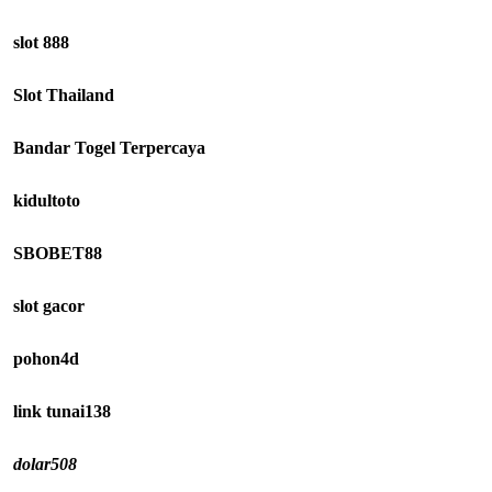
slot 888
Slot Thailand
Bandar Togel Terpercaya
kidultoto
SBOBET88
slot gacor
pohon4d
link tunai138
dolar508