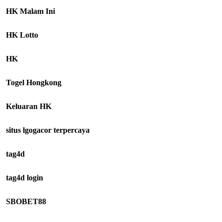
HK Malam Ini
HK Lotto
HK
Togel Hongkong
Keluaran HK
situs lgogacor terpercaya
tag4d
tag4d login
SBOBET88