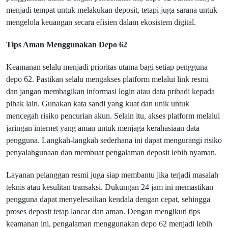
menjadi tempat untuk melakukan deposit, tetapi juga sarana untuk
mengelola keuangan secara efisien dalam ekosistem digital.
Tips Aman Menggunakan Depo 62
Keamanan selalu menjadi prioritas utama bagi setiap pengguna
depo 62. Pastikan selalu mengakses platform melalui link resmi
dan jangan membagikan informasi login atau data pribadi kepada
pihak lain. Gunakan kata sandi yang kuat dan unik untuk
mencegah risiko pencurian akun. Selain itu, akses platform melalui
jaringan internet yang aman untuk menjaga kerahasiaan data
pengguna. Langkah-langkah sederhana ini dapat mengurangi risiko
penyalahgunaan dan membuat pengalaman deposit lebih nyaman.
Layanan pelanggan resmi juga siap membantu jika terjadi masalah
teknis atau kesulitan transaksi. Dukungan 24 jam ini memastikan
pengguna dapat menyelesaikan kendala dengan cepat, sehingga
proses deposit tetap lancar dan aman. Dengan mengikuti tips
keamanan ini, pengalaman menggunakan depo 62 menjadi lebih