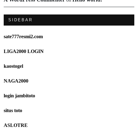
SIDEBAR
sate777resmi2.com
LIGA2000 LOGIN
kaostogel
NAGA2000
login jambitoto
situs toto
ASLOTRE