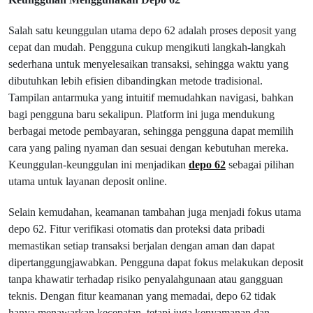
Salah satu keunggulan utama depo 62 adalah proses deposit yang
cepat dan mudah. Pengguna cukup mengikuti langkah-langkah
sederhana untuk menyelesaikan transaksi, sehingga waktu yang
dibutuhkan lebih efisien dibandingkan metode tradisional.
Tampilan antarmuka yang intuitif memudahkan navigasi, bahkan
bagi pengguna baru sekalipun. Platform ini juga mendukung
berbagai metode pembayaran, sehingga pengguna dapat memilih
cara yang paling nyaman dan sesuai dengan kebutuhan mereka.
Keunggulan-keunggulan ini menjadikan
depo 62
sebagai pilihan
utama untuk layanan deposit online.
Selain kemudahan, keamanan tambahan juga menjadi fokus utama
depo 62. Fitur verifikasi otomatis dan proteksi data pribadi
memastikan setiap transaksi berjalan dengan aman dan dapat
dipertanggungjawabkan. Pengguna dapat fokus melakukan deposit
tanpa khawatir terhadap risiko penyalahgunaan atau gangguan
teknis. Dengan fitur keamanan yang memadai, depo 62 tidak
hanya menawarkan kecepatan, tetapi juga kenyamanan dan