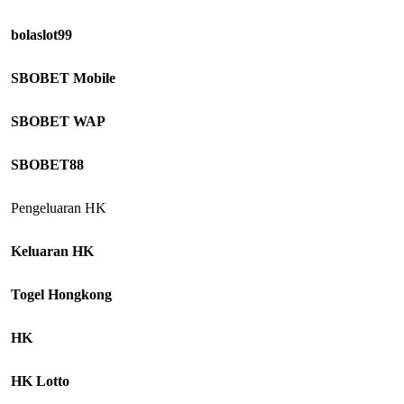
bolaslot99
SBOBET Mobile
SBOBET WAP
SBOBET88
Pengeluaran HK
Keluaran HK
Togel Hongkong
HK
HK Lotto