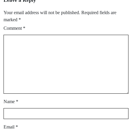
Your email address will not be published.
Required fields are
marked
*
Comment
*
Name
*
Email
*