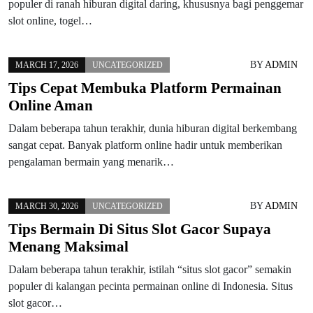
populer di ranah hiburan digital daring, khususnya bagi penggemar
slot online, togel…
BY
ADMIN
MARCH 17, 2026
UNCATEGORIZED
Tips Cepat Membuka Platform Permainan
Online Aman
Dalam beberapa tahun terakhir, dunia hiburan digital berkembang
sangat cepat. Banyak platform online hadir untuk memberikan
pengalaman bermain yang menarik…
BY
ADMIN
MARCH 30, 2026
UNCATEGORIZED
Tips Bermain Di Situs Slot Gacor Supaya
Menang Maksimal
Dalam beberapa tahun terakhir, istilah “situs slot gacor” semakin
populer di kalangan pecinta permainan online di Indonesia. Situs
slot gacor…