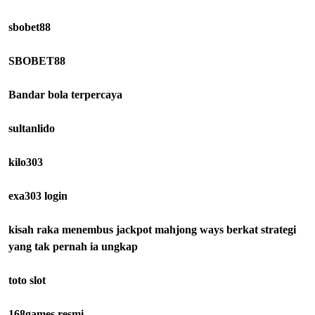
sbobet88
SBOBET88
Bandar bola terpercaya
sultanlido
kilo303
exa303 login
kisah raka menembus jackpot mahjong ways berkat strategi
yang tak pernah ia ungkap
toto slot
168games resmi