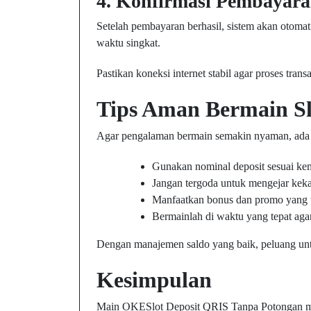
4. Konfirmasi Pembayar
Setelah pembayaran berhasil, sistem akan otom
waktu singkat.
Pastikan koneksi internet stabil agar proses trans
Tips Aman Bermain Sl
Agar pengalaman bermain semakin nyaman, ada b
Gunakan nominal deposit sesuai k
Jangan tergoda untuk mengejar keka
Manfaatkan bonus dan promo yang t
Bermainlah di waktu yang tepat agar
Dengan manajemen saldo yang baik, peluang unt
Kesimpulan
Main OKESlot Deposit QRIS Tanpa Potongan m