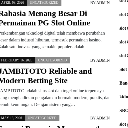
slot
BY
ADMIN
APRIL 08, 2026
UNCATEGORIZED
Rahasia Menang Besar Di
slot
Permainan PG Slot Online
slot
Perkembangan teknologi digital telah membawa perubahan
besar dalam industri hiburan, termasuk permainan kasino.
slot
Salah satu inovasi yang semakin populer adalah…
slot
BY
ADMIN
FEBRUARY 16, 2026
UNCATEGORIZED
JAMBITOTO Reliable and
Slot
Modern Betting Site
Ban
JAMBITOTO adalah situs slot dan togel online terpercaya
kidu
yang menghadirkan pengalaman bermain modern, praktis, dan
penuh keuntungan. Dengan sistem yang…
SB
BY
ADMIN
MAY 13, 2026
UNCATEGORIZED
slot