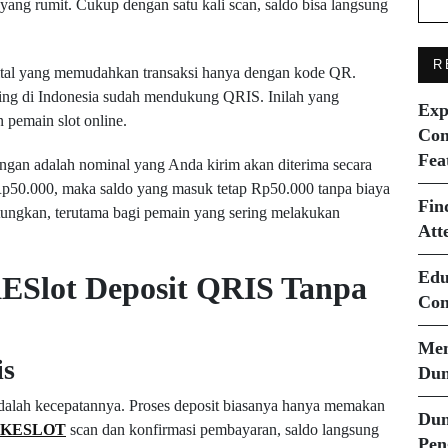
ang rumit. Cukup dengan satu kali scan, saldo bisa langsung
R
ital yang memudahkan transaksi hanya dengan kode QR.
king di Indonesia sudah mendukung QRIS. Inilah yang
Exp
 pemain slot online.
Con
Fea
ngan adalah nominal yang Anda kirim akan diterima secara
Rp50.000, maka saldo yang masuk tetap Rp50.000 tanpa biaya
Fin
tungkan, terutama bagi pemain yang sering melakukan
Att
Edu
Slot Deposit QRIS Tanpa
Con
Mem
is
Dun
dalah kecepatannya. Proses deposit biasanya hanya memakan
Dun
KESLOT
scan dan konfirmasi pembayaran, saldo langsung
Pen