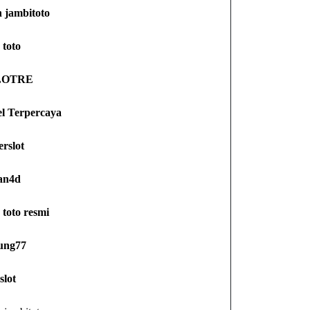
n jambitoto
 toto
LOTRE
l Terpercaya
erslot
an4d
s toto resmi
ung77
slot