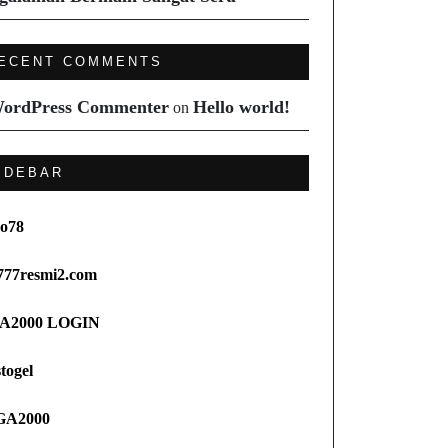
ECENT COMMENTS
ordPress Commenter
Hello world!
on
IDEBAR
bo78
777resmi2.com
A2000 LOGIN
togel
A2000