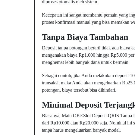
diproses otomatis oleh sistem.
Kecepatan ini sangat membantu pemain yang ing
proses konfirmasi manual yang bisa memakan wa
Tanpa Biaya Tambahan
Deposit tanpa potongan berarti tidak ada biaya
mengenakan biaya Rp1.000 hingga Rp5.000 per 
menghemat lebih banyak dana untuk bermain.
Sebagai contoh, jika Anda melakukan deposit 10
transaksi, maka Anda akan mengeluarkan Rp25.
potongan, biaya tersebut bisa dihindari.
Minimal Deposit Terjang
Biasanya, Main OKESlot Deposit QRIS Tanpa Po
dari Rp10.000 atau Rp20.000 saja. Nominal ini
tanpa harus mengeluarkan banyak modal.