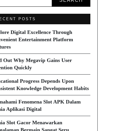
SEARCH
ECENT POSTS
lore Digital Excellence Through
venient Entertainment Platform
tures
d Out Why Megavip Gains User
ention Quickly
cational Progress Depends Upon
sistent Knowledge Development Habits
ahami Fenomena Slot APK Dalam
ia Aplikasi Digital
ia Slot Gacor Menawarkan
galaman Bermain Sangat Seru