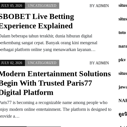
situ
BY
ADMIN
JULY 05, 2026
UNCATEGORIZED
SBOBET Live Betting
situs
Experience Explained
toto
Dalam beberapa tahun terakhir, dunia hiburan digital
berkembang sangat cepat. Banyak orang kini mengenal
nar
berbagai platform online yang menawarkan layanan…
pkv
BY
ADMIN
JULY 02, 2026
UNCATEGORIZED
Modern Entertainment Solutions
situ
Begin With Trusted Paris77
jawa
Digital Platform
NA
Paris77 is becoming a recognizable name among people who
enjoy modern online entertainment. The platform is designed to
ดูอ
provide a…