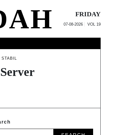
DAH
FRIDAY
07-08-2026
VOL
19
 STABIL
Server
arch