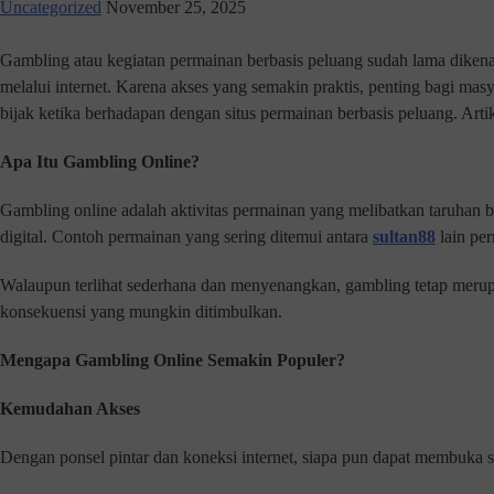
Uncategorized
November 25, 2025
Gambling atau kegiatan permainan berbasis peluang sudah lama dikenal
melalui internet. Karena akses yang semakin praktis, penting bagi m
bijak ketika berhadapan dengan situs permainan berbasis peluang. Arti
Apa Itu Gambling Online?
Gambling online adalah aktivitas permainan yang melibatkan taruhan be
digital. Contoh permainan yang sering ditemui antara
sultan88
lain pe
Walaupun terlihat sederhana dan menyenangkan, gambling tetap merupaka
konsekuensi yang mungkin ditimbulkan.
Mengapa Gambling Online Semakin Populer?
Kemudahan Akses
Dengan ponsel pintar dan koneksi internet, siapa pun dapat membuka s