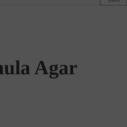
ula Agar