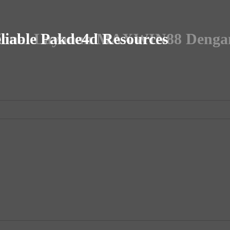
ional Layanan MAXWIN88 Dengan
liable Pakde4d Resources