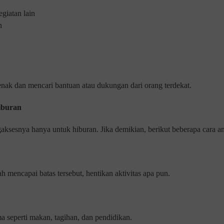
giatan lain
n
jenak dan mencari bantuan atau dukungan dari orang terdekat.
iburan
ksesnya hanya untuk hiburan. Jika demikian, berikut beberapa cara a
 mencapai batas tersebut, hentikan aktivitas apa pun.
seperti makan, tagihan, dan pendidikan.