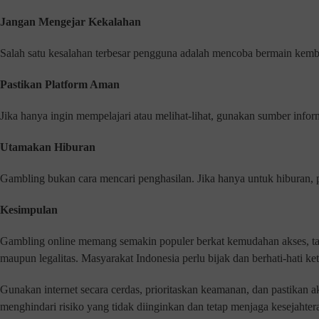
Jangan Mengejar Kekalahan
Salah satu kesalahan terbesar pengguna adalah mencoba bermain kembal
Pastikan Platform Aman
Jika hanya ingin mempelajari atau melihat-lihat, gunakan sumber inf
Utamakan Hiburan
Gambling bukan cara mencari penghasilan. Jika hanya untuk hiburan, 
Kesimpulan
Gambling online memang semakin populer berkat kemudahan akses, tampi
maupun legalitas. Masyarakat Indonesia perlu bijak dan berhati-hati k
Gunakan internet secara cerdas, prioritaskan keamanan, dan pastikan
menghindari risiko yang tidak diinginkan dan tetap menjaga kesejahtera