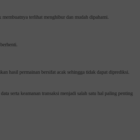
ik membuatnya terlihat menghibur dan mudah dipahami.
berhenti.
 hasil permainan bersifat acak sehingga tidak dapat diprediksi.
ta serta keamanan transaksi menjadi salah satu hal paling penting