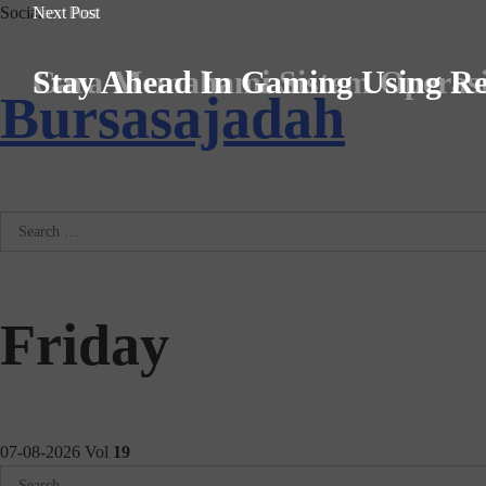
Skip
Social
Prev Post
Next Post
to
content
Cara Memahami Sistem Operas
Stay Ahead In Gaming Using Re
Bursasajadah
Search
for:
Friday
07-08-2026
Vol
19
Search