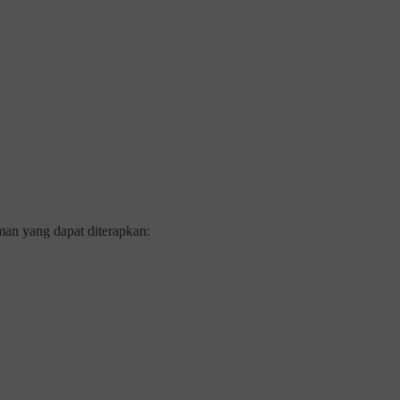
man yang dapat diterapkan: