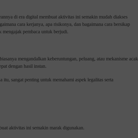
annya di era digital membuat aktivitas ini semakin mudah diakses
aimana cara kerjanya, apa risikonya, dan bagaimana cara bersikap
dak mengajak pembaca untuk berjudi.
ini biasanya mengandalkan keberuntungan, peluang, atau mekanisme acak
epat dengan hasil instan.
a itu, sangat penting untuk memahami aspek legalitas serta
uat aktivitas ini semakin marak digunakan.