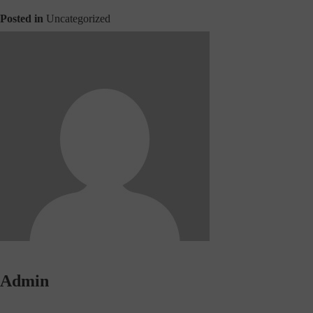
Posted in
Uncategorized
Admin