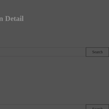
 Detail