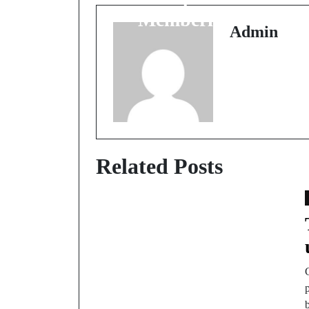
Memberikan Hasil
Admin
Related Posts