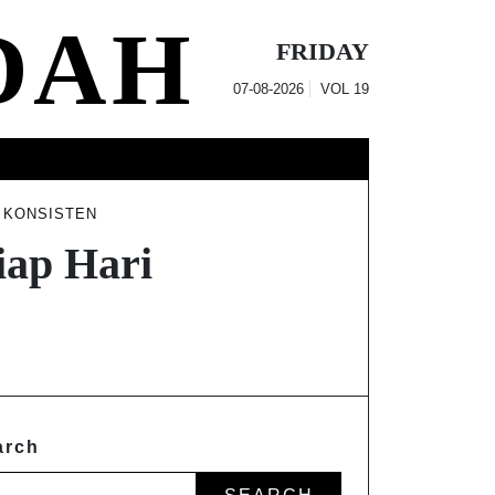
DAH
FRIDAY
07-08-2026
VOL
19
I KONSISTEN
iap Hari
arch