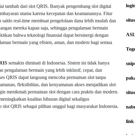
logi
ilai tambah dari slot QRIS. Banyak pengembang slot digital
embayaran utama karena kecepatan dan keamanannya. Fitur
situs
oran saldo real-time membuat pengelolaan dana lebih mudah dan
euangan mereka kapan saja, sehingga pengalaman bermain
AS
ikan bahwa teknologi finansial dapat bersinergi dengan
galaman bermain yang efisien, aman, dan modern bagi semua
Toge
QRIS
semakin diminati di Indonesia. Sistem ini tidak hanya
snip
n pengalaman bermain yang lebih inklusif, cepat, dan
ses QRIS dapat langsung mencoba permainan slot tanpa
pak
eamanan, fleksibilitas, dan kenyamanan akses menjadikan slot
gin menikmati permainan slot dengan cara praktis dan modern.
situ
eningkatkan kualitas hiburan digital sekaligus
slot QRIS sebagai pilihan unggul bagi masyarakat Indonesia.
nab
Next Post
link 
Slot Online Bet Kecil: