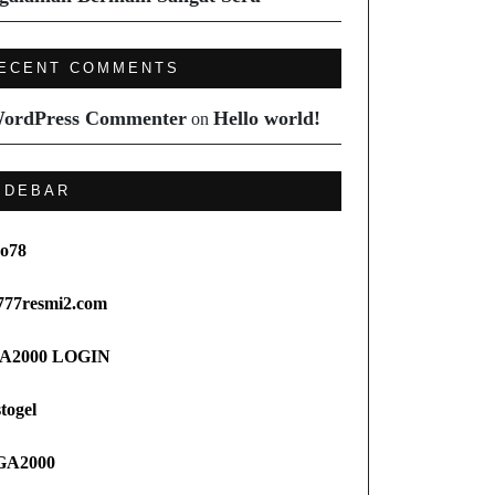
ECENT COMMENTS
ordPress Commenter
Hello world!
on
IDEBAR
bo78
777resmi2.com
A2000 LOGIN
togel
A2000