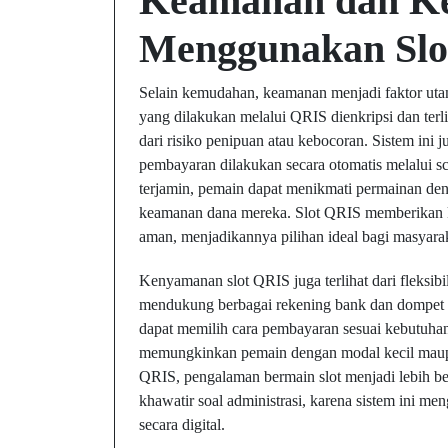
Keamanan dan K
Menggunakan Slo
Selain kemudahan, keamanan menjadi faktor uta
yang dilakukan melalui QRIS dienkripsi dan terl
dari risiko penipuan atau kebocoran. Sistem ini
pembayaran dilakukan secara otomatis melalui 
terjamin, pemain dapat menikmati permainan de
keamanan dana mereka. Slot QRIS memberikan kom
aman, menjadikannya pilihan ideal bagi masya
Kenyamanan slot QRIS juga terlihat dari fleksib
mendukung berbagai rekening bank dan dompet d
dapat memilih cara pembayaran sesuai kebutuhan 
memungkinkan pemain dengan modal kecil maupu
QRIS, pengalaman bermain slot menjadi lebih beb
khawatir soal administrasi, karena sistem ini m
secara digital.