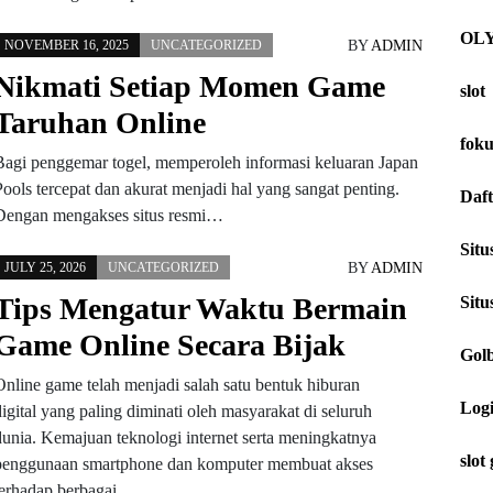
OL
BY
ADMIN
NOVEMBER 16, 2025
UNCATEGORIZED
Nikmati Setiap Momen Game
slot
Taruhan Online
fok
Bagi penggemar togel, memperoleh informasi keluaran Japan
Pools tercepat dan akurat menjadi hal yang sangat penting.
Daf
Dengan mengakses situs resmi…
Situ
BY
ADMIN
JULY 25, 2026
UNCATEGORIZED
Tips Mengatur Waktu Bermain
Sit
Game Online Secara Bijak
Gol
Online game telah menjadi salah satu bentuk hiburan
Logi
digital yang paling diminati oleh masyarakat di seluruh
dunia. Kemajuan teknologi internet serta meningkatnya
slot
penggunaan smartphone dan komputer membuat akses
terhadap berbagai…