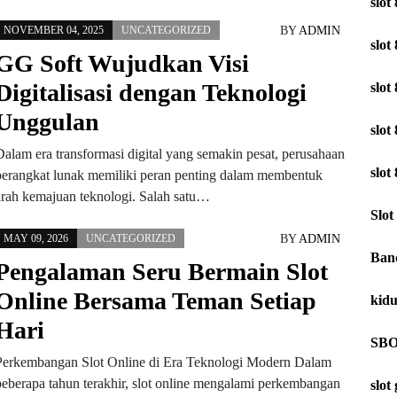
slot
BY
ADMIN
NOVEMBER 04, 2025
UNCATEGORIZED
slot
GG Soft Wujudkan Visi
Digitalisasi dengan Teknologi
slot
Unggulan
slot
Dalam era transformasi digital yang semakin pesat, perusahaan
slot
perangkat lunak memiliki peran penting dalam membentuk
arah kemajuan teknologi. Salah satu…
Slot
BY
ADMIN
MAY 09, 2026
UNCATEGORIZED
Ban
Pengalaman Seru Bermain Slot
Online Bersama Teman Setiap
kidu
Hari
SB
Perkembangan Slot Online di Era Teknologi Modern Dalam
beberapa tahun terakhir, slot online mengalami perkembangan
slot