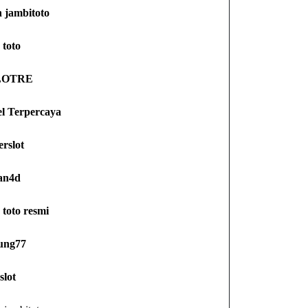
n jambitoto
 toto
LOTRE
l Terpercaya
erslot
an4d
s toto resmi
ung77
slot