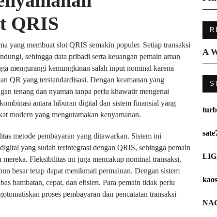
enyamanan
t QRIS
R
ma yang membuat slot QRIS semakin populer. Setiap transaksi
A W
indungi, sehingga data pribadi serta keuangan pemain aman
 juga mengurangi kemungkinan salah input nominal karena
scan QR yang terstandardisasi. Dengan keamanan yang
S
ngan tenang dan nyaman tanpa perlu khawatir mengenai
binasi antara hiburan digital dan sistem finansial yang
tur
rakat modern yang mengutamakan kenyamanan.
sate
ilitas metode pembayaran yang ditawarkan. Sistem ini
igital yang sudah terintegrasi dengan QRIS, sehingga pemain
LIG
mereka. Fleksibilitas ini juga mencakup nominal transaksi,
n besar tetap dapat menikmati permainan. Dengan sistem
kaos
as hambatan, cepat, dan efisien. Para pemain tidak perlu
engotomatiskan proses pembayaran dan pencatatan transaksi
NAG