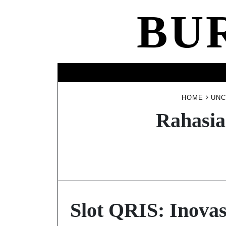
Skip
BU
to
content
HOME
UNC
Rahasia
Slot QRIS: Inova