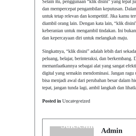
Selain itu, penggunaan “klik disini” yang tepat
dan mempercepat pengambilan keputusan. Dalam 
untuk tetap relevan dan kompetitif. Jika kamu te
diambil orang lain. Dengan kata lain, “klik disi
keberanian untuk mengambil tindakan. Ini bukan h
dan kepercayaan diri untuk melangkah maju.
Singkatnya, “klik disini” adalah lebih dari seka
peluang, belajar, berinteraksi, dan berkembang.
memanfaatkannya sebagai alat yang sangat efekt
digital yang semakin mendominasi. Jangan ragu un
bisa menjadi awal dari perubahan besar dalam h
tepat, jangan tunda lagi, ambil langkah dan liha
Prev Post
Posted in
Uncategorized
Klik Disini dan
Temukan Rahasia
Suksesmu Hari Ini
Admin