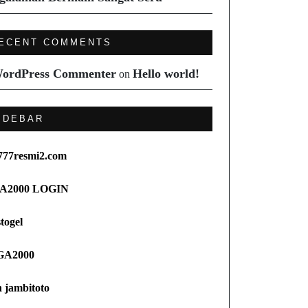
ECENT COMMENTS
ordPress Commenter
Hello world!
on
IDEBAR
777resmi2.com
A2000 LOGIN
togel
A2000
n jambitoto