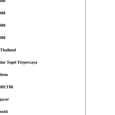
 888
 888
 888
 888
 Thailand
dar Togel Terpercaya
ltoto
OBET88
 gacor
on4d