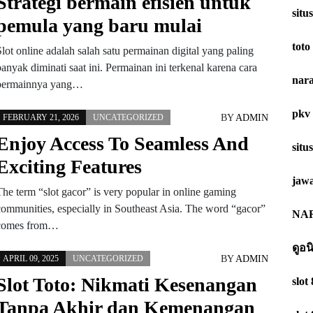
Strategi bermain efisien untuk
situs
pemula yang baru mulai
toto
Slot online adalah salah satu permainan digital yang paling
anyak diminati saat ini. Permainan ini terkenal karena cara
nar
bermainnya yang…
pkv
BY
ADMIN
FEBRUARY 21, 2026
UNCATEGORIZED
Enjoy Access To Seamless And
situ
Exciting Features
jawa
The term “slot gacor” is very popular in online gaming
communities, especially in Southeast Asia. The word “gacor”
NA
comes from…
ดูอ
BY
ADMIN
APRIL 09, 2025
UNCATEGORIZED
Slot Toto: Nikmati Kesenangan
slot
Tanpa Akhir dan Kemenangan