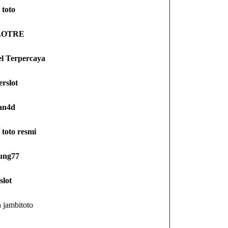
 toto
LOTRE
l Terpercaya
erslot
an4d
s toto resmi
ung77
slot
n jambitoto