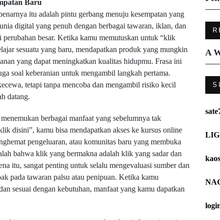
empatan Baru
 sebenarnya itu adalah pintu gerbang menuju kesempatan yang
ia digital yang penuh dengan berbagai tawaran, iklan, dan
R
dari perubahan besar. Ketika kamu memutuskan untuk “klik
lajar sesuatu yang baru, mendapatkan produk yang mungkin
A W
yanan yang dapat meningkatkan kualitas hidupmu. Frasa ini
uga soal keberanian untuk mengambil langkah pertama.
 kecewa, tetapi tanpa mencoba dan mengambil risiko kecil
S
ah datang.
sate
isa menemukan berbagai manfaat yang sebelumnya tak
klik disini”, kamu bisa mendapatkan akses ke kursus online
LIG
enghemat pengeluaran, atau komunitas baru yang membuka
dalah bahwa klik yang bermakna adalah klik yang sadar dan
kaos
na itu, sangat penting untuk selalu mengevaluasi sumber dan
ebak pada tawaran palsu atau penipuan. Ketika kamu
NAG
 dan sesuai dengan kebutuhan, manfaat yang kamu dapatkan
logi