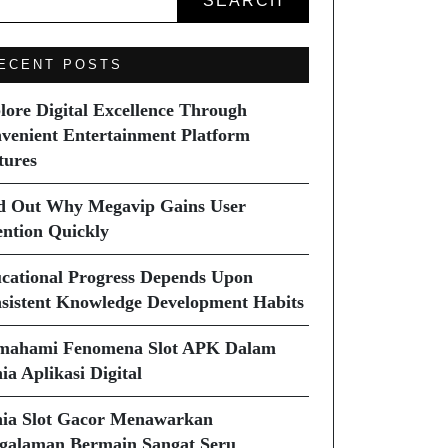
SEARCH
ECENT POSTS
lore Digital Excellence Through
venient Entertainment Platform
tures
d Out Why Megavip Gains User
ention Quickly
cational Progress Depends Upon
sistent Knowledge Development Habits
ahami Fenomena Slot APK Dalam
ia Aplikasi Digital
ia Slot Gacor Menawarkan
galaman Bermain Sangat Seru